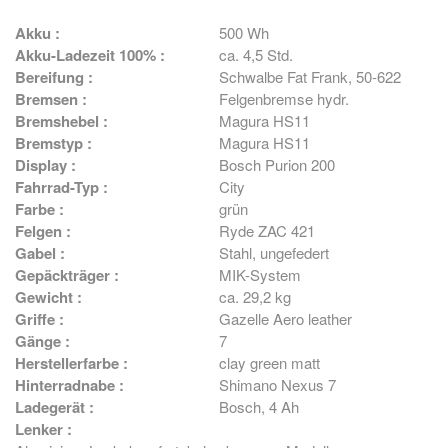
Akku :
500 Wh
Akku-Ladezeit 100% :
ca. 4,5 Std.
Bereifung :
Schwalbe Fat Frank, 50-622
Bremsen :
Felgenbremse hydr.
Bremshebel :
Magura HS11
Bremstyp :
Magura HS11
Display :
Bosch Purion 200
Fahrrad-Typ :
City
Farbe :
grün
Felgen :
Ryde ZAC 421
Gabel :
Stahl, ungefedert
Gepäckträger :
MIK-System
Gewicht :
ca. 29,2 kg
Griffe :
Gazelle Aero leather
Gänge :
7
Herstellerfarbe :
clay green matt
Hinterradnabe :
Shimano Nexus 7
Ladegerät :
Bosch, 4 Ah
Lenker :