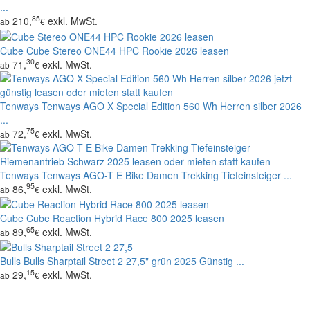
...
85
210,
exkl. MwSt.
ab
€
Cube
Cube Stereo ONE44 HPC Rookie 2026 leasen
30
71,
exkl. MwSt.
ab
€
Tenways
Tenways AGO X Special Edition 560 Wh Herren silber 2026
...
75
72,
exkl. MwSt.
ab
€
Tenways
Tenways AGO-T E Bike Damen Trekking Tiefeinsteiger ...
95
86,
exkl. MwSt.
ab
€
Cube
Cube Reaction Hybrid Race 800 2025 leasen
65
89,
exkl. MwSt.
ab
€
Bulls
Bulls Sharptail Street 2 27,5" grün 2025 Günstig ...
15
29,
exkl. MwSt.
ab
€