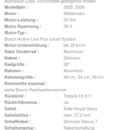
Aluminium-Look, komfortabel gebogenes Modell
Modelljahr :
2025
, 2026
Motor :
Mittelmotor
Motor-Leistung :
50 Nm
Motor-Spannung :
36 V
Motor-Typ :
Bosch Active Line Plus smart System
Motor-Unterstützung :
bis 25 km/h
Nabe Vorderrad :
Aluminium
Naben :
Shimano
Radgröße :
28"
Rahmen :
Aluminium
Rahmengröße :
49 cm
, 54 cm
, 59 cm
Reichweite maximal :
siehe Bosch Reichweitenrechner
Rücklicht :
Trelock LS 611
Rücktrittbremse :
Ja
Sattel :
Selle Royal Gipsy
Sattelstütze :
starr, 27,2 mm
Schalthebel :
Shimano Nexus 7
Schaltungstyp :
Nabenschaltung