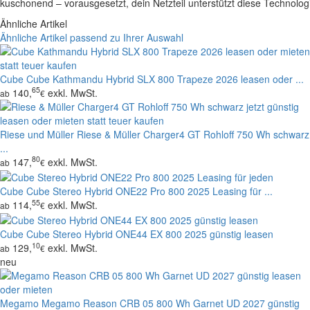
kuschonend – vorausgesetzt, dein Netzteil unterstützt diese Technolog
Ähnliche Artikel
Ähnliche Artikel passend zu Ihrer Auswahl
Cube
Cube Kathmandu Hybrid SLX 800 Trapeze 2026 leasen oder ...
65
140,
exkl. MwSt.
ab
€
Riese und Müller
Riese & Müller Charger4 GT Rohloff 750 Wh schwarz
...
80
147,
exkl. MwSt.
ab
€
Cube
Cube Stereo Hybrid ONE22 Pro 800 2025 Leasing für ...
55
114,
exkl. MwSt.
ab
€
Cube
Cube Stereo Hybrid ONE44 EX 800 2025 günstig leasen
10
129,
exkl. MwSt.
ab
€
neu
Megamo
Megamo Reason CRB 05 800 Wh Garnet UD 2027 günstig