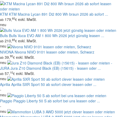
KTM
KTM Macina Lycan 891 Di2 800 Wh braun 2026 ab sofort ...
60
179,
exkl. MwSt.
ab
€
neu
Bulls
Bulls Vuca EVO AM 1 800 Wh 2026 jetzt günstig leasen ...
85
210,
exkl. MwSt.
ab
€
neu
NIVONA
Nivona NIVO 9101 leasen oder mieten, Schwarz
90
39,
exkl. MwSt.
ab
€
neu
JURA
Jura Z10 Diamond Black (EB) (15615) - leasen oder ...
10
57,
exkl. MwSt.
ab
€
neu
Aprilia
Aprilia SXR Sport 50 ab sofort clever leasen oder ...
-
neu
Piaggio
Piaggio Liberty 50 S ab sofort bei uns leasen oder ...
-
neu
Mammotion
Mammotion LUBA 3 AWD 5000 jetzt clever leasen oder ...