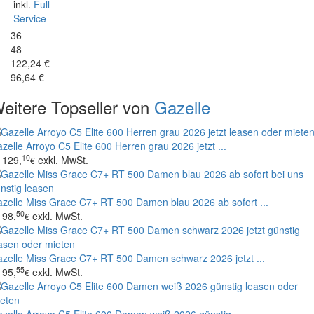
inkl.
Full
Service
36
48
122,24 €
96,64 €
eitere Topseller von
Gazelle
zelle Arroyo C5 Elite 600 Herren grau 2026 jetzt ...
10
129,
exkl. MwSt.
€
zelle Miss Grace C7+ RT 500 Damen blau 2026 ab sofort ...
50
98,
exkl. MwSt.
€
zelle Miss Grace C7+ RT 500 Damen schwarz 2026 jetzt ...
55
95,
exkl. MwSt.
€