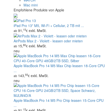
WATCH
Mac mini
Empfohlene Produkte von Apple
iPad Pro 13" M5, Wi‑Fi + Cellular, 2 TB mit ...
15
91,
exkl. MwSt.
ab
€
AirPods Max 2 - Violett - leasen oder mieten
80
15,
exkl. MwSt.
ab
€
neu
Apple MacBook Pro 14 M5 Max Chip leasen 18-Core CPU
...
55
143,
exkl. MwSt.
ab
€
neu
Apple MacBook Pro 14 M5 Pro Chip leasen 15-Core CPU
...
15
91,
exkl. MwSt.
ab
€