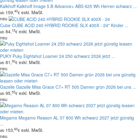
Kalkhoff
Kalkhoff Image 5.B Advance+ ABS 625 Wh Herren schwarz ...
40
159,
exkl. MwSt.
ab
€
neu
Cube
CUBE ACID 240 HYBRID ROOKIE SLX 400X - 24" Kinder ...
15
84,
exkl. MwSt.
ab
€
neu
PUKY
Puky Eightshot Loamer 24 250 schwarz 2026 jetzt ...
30
81,
exkl. MwSt.
ab
€
neu
Gazelle
Gazelle Miss Grace C7+ RT 500 Damen grün 2026 bei uns ...
55
95,
exkl. MwSt.
ab
€
neu
Megamo
Megamo Reason AL 07 800 Wh schwarz 2027 jetzt günstig
...
60
153,
exkl. MwSt.
ab
€
neu