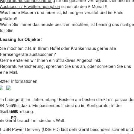
Reparaturkostenabsicherung
für die gesamte Vertragslaufzeit und eine
Austausch-/ Erweiterungsoption
schon ab den 6 Monat !!
Was heute Modern und teuer ist, ist morgen veraltet und im Preis
gefallen!!
Wenn Sie immer das neuste besitzen möchten, ist Leasing das richtige
für Sie!!
Leasing für Objekte!
Sie möchten z.B. in Ihrem Hotel oder Krankenhaus gerne alle
Fernsehgeräte austauschen?
Gerne erstellen wir Ihnen ein attraktives Angebot inkl.
Reparaturversicherung, sprechen Sie uns an, oder schreiben Sie uns
eine Mail.
tzteil-Informationen
in Ladegerät im Lieferumfang! Bestelle am besten direkt ein passende
B-Netzteil dazu. Ein passendes findest du im Konfigurator in der
W
tikelbeschreibung.
USB
PD
in Gerät braucht mindestens Watt.
t USB Power Delivery (USB PD) lädt dein Gerät besonders schnell und