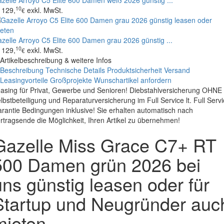
zelle Arroyo C5 Elite 600 Damen weiß 2026 günstig ...
10
129,
exkl. MwSt.
€
zelle Arroyo C5 Elite 600 Damen grau 2026 günstig ...
10
129,
exkl. MwSt.
€
Artikelbeschreibung & weitere Infos
Beschreibung
Technische Details
Produktsicherheit
Versand
Leasingvorteile
Großprojekte
Wunschartikel anfordern
asing für Privat, Gewerbe und Senioren! Diebstahlversicherung OHNE
lbstbeteiligung und Reparaturversicherung im Full Service lt. Full Serv
rantie Bedingungen inklusive! Sie erhalten automatisch nach
rtragsende die Möglichkeit, Ihren Artikel zu übernehmen!
Gazelle Miss Grace C7+ RT
500 Damen grün 2026 bei
uns günstig leasen oder für
Startup und Neugründer auc
mieten