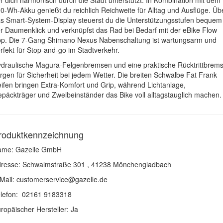
r dich harmonisch durch die Stadt unterstützt. In Kombination mit dem
0-Wh-Akku genießt du reichlich Reichweite für Alltag und Ausflüge. Üb
s Smart-System-Display steuerst du die Unterstützungsstufen bequem
r Daumenklick und verknüpfst das Rad bei Bedarf mit der eBike Flow
p. Die 7-Gang Shimano Nexus Nabenschaltung ist wartungsarm und
rfekt für Stop-and-go im Stadtverkehr.
draulische Magura-Felgenbremsen und eine praktische Rücktrittbrem
rgen für Sicherheit bei jedem Wetter. Die breiten Schwalbe Fat Frank
ifen bringen Extra-Komfort und Grip, während Lichtanlage,
päckträger und Zweibeinständer das Bike voll alltagstauglich machen.
roduktkennzeichnung
ame: Gazelle GmbH
resse: Schwalmstraße 301 , 41238 Mönchengladbach
Mail:
customerservice@gazelle.de
lefon: 02161 9183318
ropäischer Hersteller: Ja