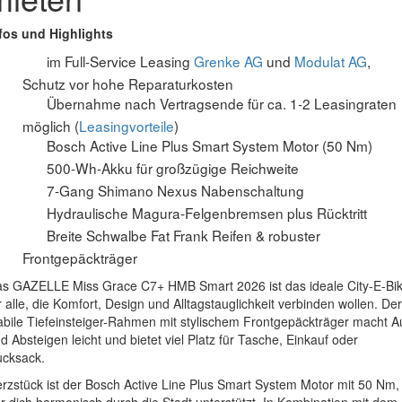
fos und Highlights
im Full-Service Leasing
Grenke AG
und
Modulat AG
,
Schutz vor hohe Reparaturkosten
Übernahme nach Vertragsende für ca. 1-2 Leasingraten
möglich (
Leasingvorteile
)
Bosch Active Line Plus Smart System Motor (50 Nm)
500-Wh-Akku für großzügige Reichweite
7-Gang Shimano Nexus Nabenschaltung
Hydraulische Magura-Felgenbremsen plus Rücktritt
Breite Schwalbe Fat Frank Reifen & robuster
Frontgepäckträger
s GAZELLE Miss Grace C7+ HMB Smart 2026 ist das ideale City-E-Bi
r alle, die Komfort, Design und Alltagstauglichkeit verbinden wollen. Der
abile Tiefeinsteiger-Rahmen mit stylischem Frontgepäckträger macht A
d Absteigen leicht und bietet viel Platz für Tasche, Einkauf oder
cksack.
rzstück ist der Bosch Active Line Plus Smart System Motor mit 50 Nm,