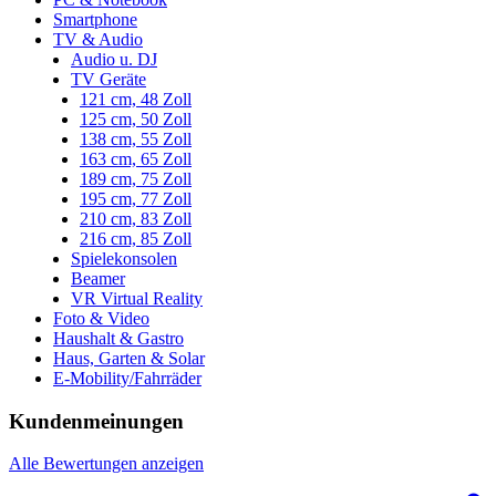
Smartphone
TV & Audio
Audio u. DJ
TV Geräte
121 cm, 48 Zoll
125 cm, 50 Zoll
138 cm, 55 Zoll
163 cm, 65 Zoll
189 cm, 75 Zoll
195 cm, 77 Zoll
210 cm, 83 Zoll
216 cm, 85 Zoll
Spielekonsolen
Beamer
VR Virtual Reality
Foto & Video
Haushalt & Gastro
Haus, Garten & Solar
E-Mobility/Fahrräder
Kundenmeinungen
Alle Bewertungen anzeigen