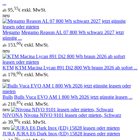
...
55
95,
exkl. MwSt.
ab
€
neu
Megamo
Megamo Reason AL 07 800 Wh schwarz 2027 jetzt
günstig ...
60
153,
exkl. MwSt.
ab
€
neu
KTM
KTM Macina Lycan 891 Di2 800 Wh braun 2026 ab sofort ...
60
179,
exkl. MwSt.
ab
€
neu
Bulls
Bulls Vuca EVO AM 1 800 Wh 2026 jetzt günstig leasen ...
85
210,
exkl. MwSt.
ab
€
neu
NIVONA
Nivona NIVO 9101 leasen oder mieten, Schwarz
90
39,
exkl. MwSt.
ab
€
neu
JURA
JURA E6 Dark Inox (ED) 15828 leasen oder mieten
20