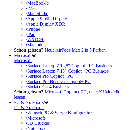
MacBook`s
iMac
Mac Studio
Apple Studio Display
Apple Display XDR
iPhone
iPad
WATCH
Mac mini
Schon gelesen?
Neue AirPods Max 2 in 5 Farben
Microsoft
Microsoft
Surface Laptop 7 13,8" Copilot+ PC Business
Surface Laptop 7 15" Copilot+ PC Business
Surface Pro Copilot+ PC
Surface Pro Business Copilot+ PC
Surface Go 4 Business
Schon gelesen?
Microsoft Copilot+ PC, neue KI Modelle
leasen
PC & Notebook
PC & Notebook
Wunsch PC & Server Konfigurator
Microsoft
3D Drucker
Notebooks