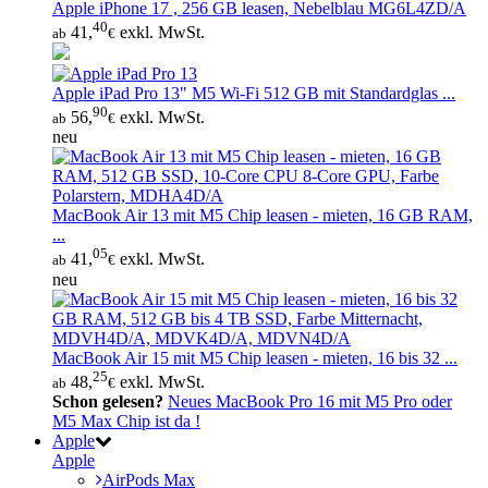
Apple iPhone 17 , 256 GB leasen, Nebelblau MG6L4ZD/A
40
41,
exkl. MwSt.
ab
€
Apple iPad Pro 13" M5 Wi‑Fi 512 GB mit Standardglas ...
90
56,
exkl. MwSt.
ab
€
neu
MacBook Air 13 mit M5 Chip leasen - mieten, 16 GB RAM,
...
05
41,
exkl. MwSt.
ab
€
neu
MacBook Air 15 mit M5 Chip leasen - mieten, 16 bis 32 ...
25
48,
exkl. MwSt.
ab
€
Schon gelesen?
Neues MacBook Pro 16 mit M5 Pro oder
M5 Max Chip ist da !
Apple
Apple
AirPods Max