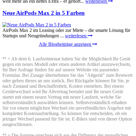
weit mehr als ein nettes Extra – er gehört...
weiterlesen
Neue AirPods Max 2 in 5 Farben
AirPods Max 2 im Leasing oder zur Miete – die smarte Lösung für
Startups und Neugründungen ...
weiterlesen
Alle Blogbeiträge anzeigen
*¹ = Ab dem 6. Laufzeitmonat haben Sie die Möglichkeit Ihr Gerät
gegen ein neues Modell oder einen anderen Artikel auszuwechseln,
für Ihre Anfrage finden Sie auf unsere Website ein passendes
Formular. Bei Zusage übernehmen Sie das "Altgerät" zum Restwert
oder geben dieses an uns zurück. Bei Rückgabe können für Sie, je
nach Zustand und Beschaffenheit, Kosten entstehen. Bei einem
Gerätewechsel wird Ihr Altvertrag beendet und Ihr neues Gerät
startet mit einem neuen Vertrag mit neuer Laufzeit, welche Sie
selbstverständlich auswählen können. Selbstverständlich erhalten
Sie vor einem möglichen Wechsel ein unverbindliches Angebot mit
kompletter Kostenaufstellung. So können Sie entscheiden, ob ein
jetziger Wechsel passend für Sie ist. E-Bikes sind von dieser Option
ausgeschlossen.
*² = Die Summe errechnet sich aus der Differenz der monatlichen