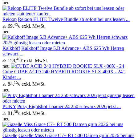
neu
Reloop
Reloop ELITE Twelve Bundle ab sofort bei uns leasen ...
45
69,
exkl. MwSt.
ab
€
neu
Kalkhoff
Kalkhoff Image 5.B Advance+ ABS 625 Wh Herren
schwarz ...
40
159,
exkl. MwSt.
ab
€
neu
Cube
CUBE ACID 240 HYBRID ROOKIE SLX 400X - 24"
Kinder ...
15
84,
exkl. MwSt.
ab
€
neu
PUKY
Puky Eightshot Loamer 24 250 schwarz 2026 jetzt ...
30
81,
exkl. MwSt.
ab
€
neu
Gazelle
Gazelle Miss Grace C7+ RT 500 Damen grün 2026 bei uns