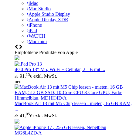
iMac
Mac Studio
Apple Studio Display
Apple Display XDR
iPhone
iPad
WATCH
Mac mini
Empfohlene Produkte von Apple
iPad Pro 13" M5, Wi‑Fi + Cellular, 2 TB mit ...
15
91,
exkl. MwSt.
ab
€
neu
MacBook Air 13 mit M5 Chip leasen - mieten, 16 GB RAM,
...
05
41,
exkl. MwSt.
ab
€