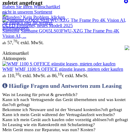
zuletzt angefragt
Haben Sie ihren Wunschartikel
nicht in unserem Sortiment
gefunden? Kein Problem, klicken
Sie einfach hier für weitere
Informationen.
Samsung
Samsung GQ65LS03FWU-XZG The Frame Pro 4K
Vision AI, ...
70
57,
exkl. MwSt.
ab
€
Aktionsartikel
Aktionspreis
WMF
WMF 1100 S OFFICE günstig leasen, mieten oder kaufen
10
10
110,
exkl. MwSt.
86,
exkl. MwSt.
ab
€
ab
€
Häufige Fragen und Antworten zum Leasing
Was ist Leasing für privat & gewerblich?
Kann ich nach Vertragsende das Gerät übernehmen und was kostet
das?
oft gefragt
Bekomme ich Neuware und ist der Versand kostenlos?
oft gefragt
Kann ich mein Gerät während der Vertragslaufzeit wechseln?
Kann ich mein Gerät auch kaufen oder vorzeitig ablösen?
oft gefragt
Ist Leasing wie ein Ratenkredit mit Schufaeintrag?
Mein Gerät muss zur Reparatur, was nun? Kosten?