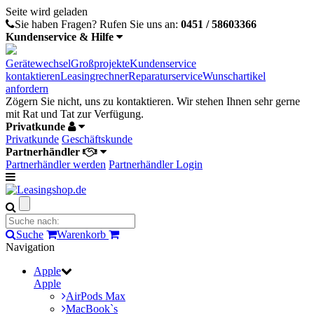
Seite wird geladen
Sie haben Fragen?
Rufen Sie uns an:
0451 / 58603366
Kundenservice & Hilfe
Gerätewechsel
Großprojekte
Kundenservice
kontaktieren
Leasingrechner
Reparaturservice
Wunschartikel
anfordern
Zögern Sie nicht, uns zu kontaktieren. Wir stehen Ihnen sehr gerne
mit Rat und Tat zur Verfügung.
Privatkunde
Privatkunde
Geschäftskunde
Partnerhändler
Partnerhändler werden
Partnerhändler Login
Suche
Warenkorb
Navigation
Apple
Apple
AirPods Max
MacBook`s