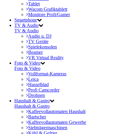
Tablet
Wacom Grafiktablett
Monitore Profi/Gamer
Smartphone
TV & Audio
TV & Audio
Audio u. DJ
TV Geräte
Spielekonsolen
Beamer
VR Virtual Reality
Foto & Video
Foto & Video
Vollformat-Kameras
Leica
Hasselblad
Profi Camcorder
Drohnen
Haushalt & Gastro
Haushalt & Gastro
Kaffeevollautomaten Haushalt
Bartscher
Kaffeevollautomaten Gewerbe
Siebträgermaschinen
Kühl & Gefrier