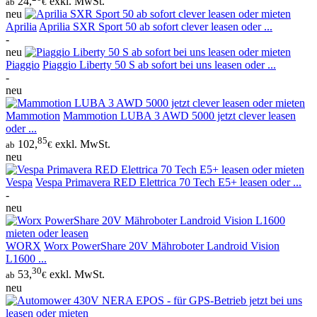
24,
exkl. MwSt.
ab
€
neu
Aprilia
Aprilia SXR Sport 50 ab sofort clever leasen oder ...
-
neu
Piaggio
Piaggio Liberty 50 S ab sofort bei uns leasen oder ...
-
neu
Mammotion
Mammotion LUBA 3 AWD 5000 jetzt clever leasen
oder ...
85
102,
exkl. MwSt.
ab
€
neu
Vespa
Vespa Primavera RED Elettrica 70 Tech E5+ leasen oder ...
-
neu
WORX
Worx PowerShare 20V Mähroboter Landroid Vision
L1600 ...
30
53,
exkl. MwSt.
ab
€
neu