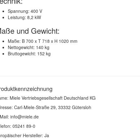
echnik:
Spannung: 400 V
Leistung: 8,2 kW
aße und Gewicht:
Maße: B 700 x T 718 x H 1020 mm
Nettogewicht: 140 kg
Bruttogewicht: 152 kg
roduktkennzeichnung
me: Miele Vertriebsgesellschaft Deutschland KG
resse: Carl-Miele-Straße 29, 33332 Gütersloh
Mail: info@miele.de
lefon: 05241 89-0
ropäischer Hersteller: Ja