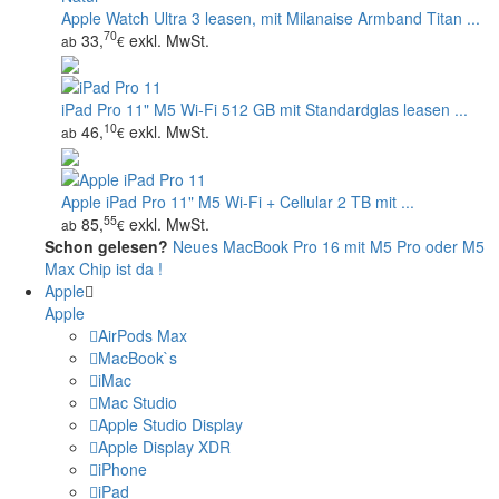
Apple Watch Ultra 3 leasen, mit Milanaise Armband Titan ...
70
33,
exkl. MwSt.
ab
€
iPad Pro 11" M5 Wi‑Fi 512 GB mit Standardglas leasen ...
10
46,
exkl. MwSt.
ab
€
Apple iPad Pro 11" M5 Wi‑Fi + Cellular 2 TB mit ...
55
85,
exkl. MwSt.
ab
€
Schon gelesen?
Neues MacBook Pro 16 mit M5 Pro oder M5
Max Chip ist da !
Apple
Apple
AirPods Max
MacBook`s
iMac
Mac Studio
Apple Studio Display
Apple Display XDR
iPhone
iPad