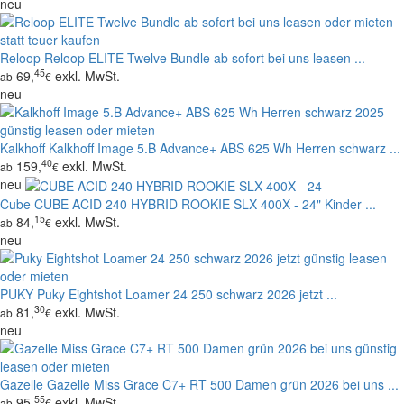
neu
Reloop
Reloop ELITE Twelve Bundle ab sofort bei uns leasen ...
45
69,
exkl. MwSt.
ab
€
neu
Kalkhoff
Kalkhoff Image 5.B Advance+ ABS 625 Wh Herren schwarz ...
40
159,
exkl. MwSt.
ab
€
neu
Cube
CUBE ACID 240 HYBRID ROOKIE SLX 400X - 24" Kinder ...
15
84,
exkl. MwSt.
ab
€
neu
PUKY
Puky Eightshot Loamer 24 250 schwarz 2026 jetzt ...
30
81,
exkl. MwSt.
ab
€
neu
Gazelle
Gazelle Miss Grace C7+ RT 500 Damen grün 2026 bei uns ...
55
95,
exkl. MwSt.
ab
€