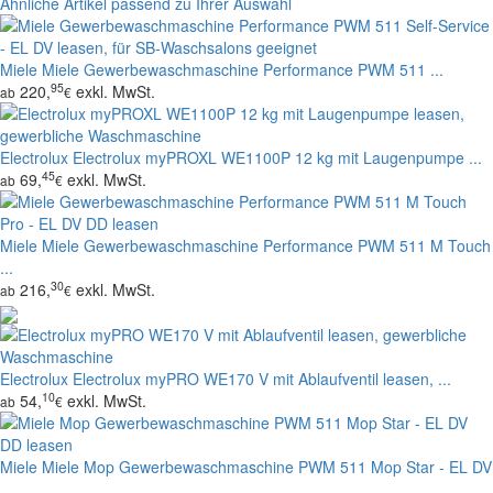
Ähnliche Artikel passend zu Ihrer Auswahl
Miele
Miele Gewerbewaschmaschine Performance PWM 511 ...
95
220,
exkl. MwSt.
ab
€
Electrolux
Electrolux myPROXL WE1100P 12 kg mit Laugenpumpe ...
45
69,
exkl. MwSt.
ab
€
Miele
Miele Gewerbewaschmaschine Performance PWM 511 M Touch
...
30
216,
exkl. MwSt.
ab
€
Electrolux
Electrolux myPRO WE170 V mit Ablaufventil leasen, ...
10
54,
exkl. MwSt.
ab
€
Miele
Miele Mop Gewerbewaschmaschine PWM 511 Mop Star - EL DV
...