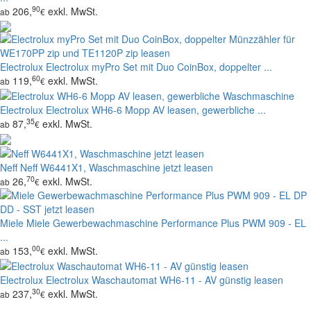
90
206,
exkl. MwSt.
ab
€
Electrolux
Electrolux myPro Set mit Duo CoinBox, doppelter ...
60
119,
exkl. MwSt.
ab
€
Electrolux
Electrolux WH6-6 Mopp AV leasen, gewerbliche ...
35
87,
exkl. MwSt.
ab
€
Neff
Neff W6441X1, Waschmaschine jetzt leasen
70
26,
exkl. MwSt.
ab
€
Miele
Miele Gewerbewachmaschine Performance Plus PWM 909 - EL
...
00
153,
exkl. MwSt.
ab
€
Electrolux
Electrolux Waschautomat WH6-11 - AV günstig leasen
30
237,
exkl. MwSt.
ab
€