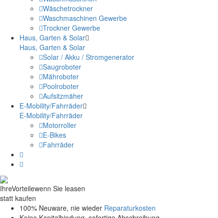
Wäschetrockner
Waschmaschinen Gewerbe
Trockner Gewerbe
Haus, Garten & Solar
Haus, Garten & Solar
Solar / Akku / Stromgenerator
Saugroboter
Mähroboter
Poolroboter
Aufsitzmäher
E-Mobility/Fahrräder
E-Mobility/Fahrräder
Motorroller
E-Bikes
Fahrräder
Ihre
Vorteile
wenn Sie leasen
statt kaufen
100% Neuware, nie wieder
Reparaturkosten
Keine Kapitalbindung, sofortige Abschreibung