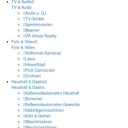
TV & Audio
TV & Audio
Audio u. DJ
TV Geräte
Spielekonsolen
Beamer
VR Virtual Reality
Foto & Video
Foto & Video
Vollformat-Kameras
Leica
Hasselblad
Profi Camcorder
Drohnen
Haushalt & Gastro
Haushalt & Gastro
Kaffeevollautomaten Haushalt
Bartscher
Kaffeevollautomaten Gewerbe
Siebträgermaschinen
Kühl & Gefrier
Waschtrockner
Waschmaschinen