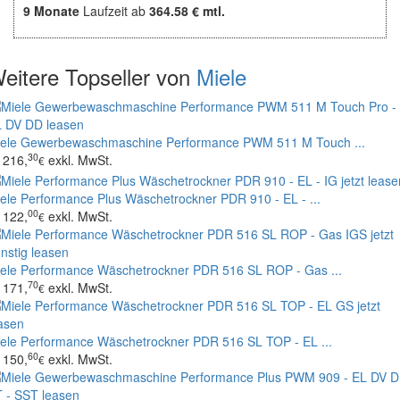
9 Monate
Laufzeit ab
364.58 € mtl.
eitere Topseller von
Miele
ele Gewerbewaschmaschine Performance PWM 511 M Touch ...
30
216,
exkl. MwSt.
€
ele Performance Plus Wäschetrockner PDR 910 - EL - ...
00
122,
exkl. MwSt.
€
ele Performance Wäschetrockner PDR 516 SL ROP - Gas ...
70
171,
exkl. MwSt.
€
ele Performance Wäschetrockner PDR 516 SL TOP - EL ...
60
150,
exkl. MwSt.
€