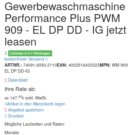
Gewerbewaschmaschine
Performance Plus PWM
909 - EL DP DD - IG jetzt
leasen
Lieferbar in 4-7 Werktagen
kostenfreier Versand
ARTNR.:
74091.6050.2110
EAN:
4002516433323
MPN:
WM 909
EL DP DD-IG
Datenblatt
Ihre Rate ab:
05
147,
exkl. MwSt.
ab
€
Artikel in den Warenkorb legen
Angebot speichern
Drucken
Mögliche Laufzeiten und Raten:
Monate