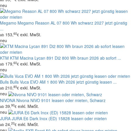
neu
Megamo
Megamo Reason AL 07 800 Wh schwarz 2027 jetzt günstig
...
60
153,
exkl. MwSt.
ab
€
neu
KTM
KTM Macina Lycan 891 Di2 800 Wh braun 2026 ab sofort ...
60
179,
exkl. MwSt.
ab
€
neu
Bulls
Bulls Vuca EVO AM 1 800 Wh 2026 jetzt günstig leasen ...
85
210,
exkl. MwSt.
ab
€
neu
NIVONA
Nivona NIVO 9101 leasen oder mieten, Schwarz
90
39,
exkl. MwSt.
ab
€
neu
JURA
JURA E6 Dark Inox (ED) 15828 leasen oder mieten
20
24,
exkl. MwSt.
ab
€
neu