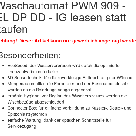
Waschautomat PWM 909 -
EL DP DD - IG leasen statt
kaufen
chtung! Dieser Artikel kann nur gewerblich angefragt werde
Besonderheiten:
EcoSpeed:
der Wasserverbrauch wird durch die optimierte
Drehzahlvariation reduziert
3D Sensortechnik:
für die zuverlässige Entfeuchtung der Wäsche
Mengenautomatik+:
die Parameter und der Ressourceneinsatz
werden an die Beladungsmenge angepasst
erhöhte Hygiene: vor Beginn des Waschprozesses werden die
Wischbezüge abgeschleudert
Connector Box: für einfache Verbindung zu Kassier-, Dosier- und
Spitzenlastsystemen
einfache Wartung:
dank der optischen Schnittstelle für
Servicezugang