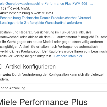
ele Gewerbewaschmaschine Performance Plus PWM 909 - ...
40
169,
exkl. MwSt.
€
Artikelbeschreibung & weitere Infos
Beschreibung
Technische Details
Produktsicherheit
Versand
Leasingvorteile
Großprojekte
Wunschartikel anfordern
ebstahl- und Reparaturversicherung im Full-Service inklusive:
rätewechsel oder Ablöse ab dem 6. Laufzeitmonat *¹ möglich! Tausch
e Ihr Gerät gegen ein neues Modell oder gegen einen völlig anderen
asingfähigen Artikel. Sie erhalten nach Vertragsende automatisch Ihr
verbindliches Kaufangebot. Der Kaufpreis wurde Ihnen vom Leasings
reits vor Vertragsbeginn mitgeteilt.
Weitere Infos hier.
Artikel konfigurieren
inweis:
Durch Veränderung der Konfiguration kann sich die Lieferzeit
ndern.
Miele Performance Plus