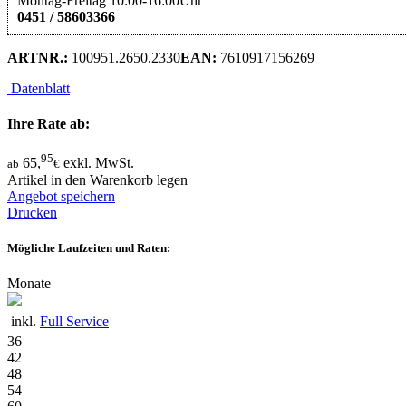
Montag-Freitag 10:00-16:00Uhr
0451 / 58603366
ARTNR.:
100951.2650.2330
EAN:
7610917156269
Datenblatt
Ihre Rate ab:
95
65,
exkl. MwSt.
ab
€
Artikel in den Warenkorb legen
Angebot speichern
Drucken
Mögliche Laufzeiten und Raten:
Monate
inkl.
Full Service
36
42
48
54