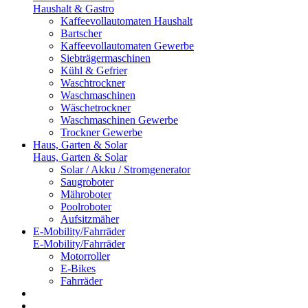
Haushalt & Gastro
Kaffeevollautomaten Haushalt
Bartscher
Kaffeevollautomaten Gewerbe
Siebträgermaschinen
Kühl & Gefrier
Waschtrockner
Waschmaschinen
Wäschetrockner
Waschmaschinen Gewerbe
Trockner Gewerbe
Haus, Garten & Solar
Haus, Garten & Solar
Solar / Akku / Stromgenerator
Saugroboter
Mähroboter
Poolroboter
Aufsitzmäher
E-Mobility/Fahrräder
E-Mobility/Fahrräder
Motorroller
E-Bikes
Fahrräder