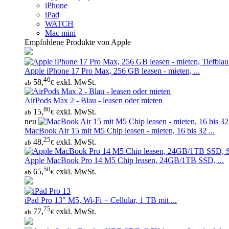
iPhone
iPad
WATCH
Mac mini
Empfohlene Produkte von Apple
Apple iPhone 17 Pro Max, 256 GB leasen - mieten, ...
40
58,
exkl. MwSt.
ab
€
AirPods Max 2 - Blau - leasen oder mieten
80
15,
exkl. MwSt.
ab
€
neu
MacBook Air 15 mit M5 Chip leasen - mieten, 16 bis 32 ...
25
48,
exkl. MwSt.
ab
€
Apple MacBook Pro 14 M5 Chip leasen, 24GB/1TB SSD, ...
50
65,
exkl. MwSt.
ab
€
iPad Pro 13" M5, Wi‑Fi + Cellular, 1 TB mit ...
75
77,
exkl. MwSt.
ab
€