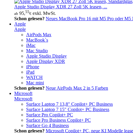
Apple Studio Display XDR 27 Zoll 5K leasen, ...
55
95,
exkl. MwSt.
ab
€
Schon gelesen?
Neues MacBook Pro 16 mit M5 Pro oder M5 M
Apple
Apple
AirPods Max
MacBook`s
iMac
Mac Studio
Apple Studio Display
Apple Display XDR
iPhone
iPad
WATCH
Mac mini
Schon gelesen?
Neue AirPods Max 2 in 5 Farben
Microsoft
Microsoft
Surface Laptop 7 13,8" Copilot+ PC Business
Surface Laptop 7 15" Copilot+ PC Business
Surface Pro Copilot+ PC
Surface Pro Business Copilot+ PC
Surface Go 4 Business
Schon gelesen?
Microsoft Copilot+ PC, neue KI Modelle leas