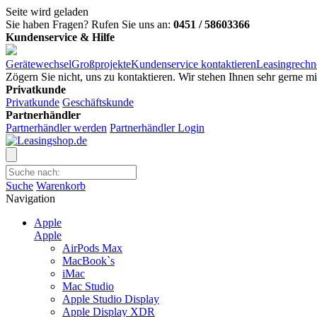
Seite wird geladen
Sie haben Fragen?
Rufen Sie uns an:
0451 / 58603366
Kundenservice & Hilfe
Gerätewechsel
Großprojekte
Kundenservice kontaktieren
Leasingrechn
Zögern Sie nicht, uns zu kontaktieren. Wir stehen Ihnen sehr gerne m
Privatkunde
Privatkunde
Geschäftskunde
Partnerhändler
Partnerhändler werden
Partnerhändler Login
Suche
Warenkorb
Navigation
Apple
Apple
AirPods Max
MacBook`s
iMac
Mac Studio
Apple Studio Display
Apple Display XDR