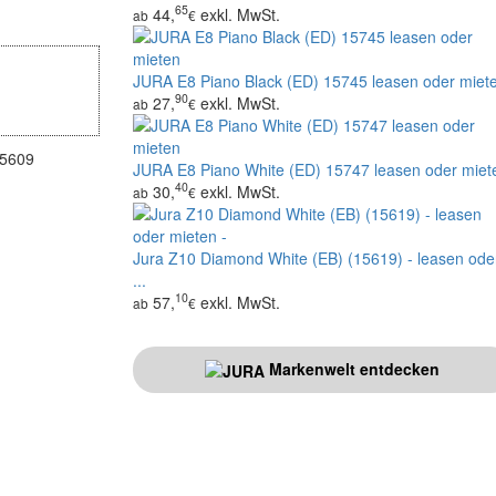
65
44,
exkl. MwSt.
ab
€
JURA E8 Piano Black (ED) 15745 leasen oder miet
90
27,
exkl. MwSt.
ab
€
5609
JURA E8 Piano White (ED) 15747 leasen oder miet
40
30,
exkl. MwSt.
ab
€
Jura Z10 Diamond White (EB) (15619) - leasen ode
...
10
57,
exkl. MwSt.
ab
€
Markenwelt entdecken