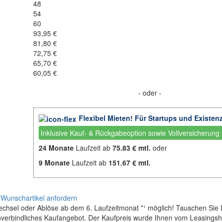
48
54
60
93,95 €
81,80 €
72,75 €
65,70 €
60,05 €
- oder -
Flexibel Mieten! Für Startups und Existen
Inklusive Kauf- & Rückgabeoption sowie Vollversicherung
24 Monate
Laufzeit ab
75.83 € mtl.
oder
9 Monate
Laufzeit ab
151.67 € mtl.
Wunschartikel anfordern
wechsel oder Ablöse ab dem 6. Laufzeitmonat *¹ möglich! Tauschen Sie 
unverbindliches Kaufangebot. Der Kaufpreis wurde Ihnen vom Leasingsho