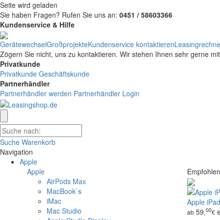
Seite wird geladen
Sie haben Fragen?
Rufen Sie uns an:
0451 / 58603366
Kundenservice & Hilfe
Gerätewechsel
Großprojekte
Kundenservice kontaktieren
Leasingrechne
Zögern Sie nicht, uns zu kontaktieren. Wir stehen Ihnen sehr gerne mi
Privatkunde
Privatkunde
Geschäftskunde
Partnerhändler
Partnerhändler werden
Partnerhändler Login
Suche
Warenkorb
Navigation
Apple
Apple
Empfohlen
AirPods Max
MacBook`s
iMac
Apple iPad
Mac Studio
00
59,
ab
€