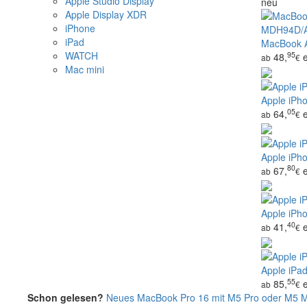
Apple Studio Display
neu
Apple Display XDR
iPhone
iPad
MacBook A
WATCH
95
48,
ab
€
Mac mini
Apple iPho
05
64,
ab
€
Apple iPho
80
67,
ab
€
Apple iPh
40
41,
ab
€
Apple iPad
55
85,
ab
€
Schon gelesen?
Neues MacBook Pro 16 mit M5 Pro oder M5 Ma