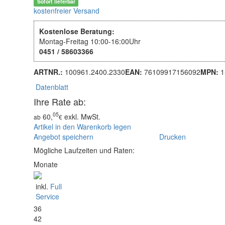
Sofort lieferbar
kostenfreier Versand
Kostenlose Beratung:
Montag-Freitag 10:00-16:00Uhr
0451 / 58603366
ARTNR.:
100961.2400.2330
EAN:
76109917156092
MPN:
1
Datenblatt
Ihre Rate ab:
05
60,
exkl. MwSt.
ab
€
Artikel in den Warenkorb legen
Angebot speichern
Drucken
Mögliche Laufzeiten und Raten:
Monate
inkl.
Full
Service
36
42