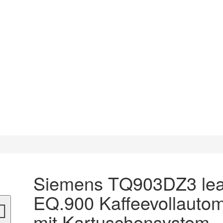
Siemens TQ903DZ3 lea
EQ.900 Kaffeevollauto
mit Kartuschensystem