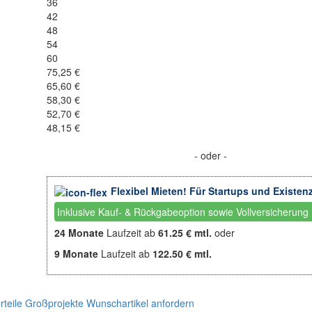
36
42
48
54
60
75,25 €
65,60 €
58,30 €
52,70 €
48,15 €
- oder -
Flexibel Mieten! Für Startups und Existen
Inklusive Kauf- & Rückgabeoption sowie Vollversicherung
24 Monate
Laufzeit ab
61.25 € mtl.
oder
9 Monate
Laufzeit ab
122.50 € mtl.
teile
Großprojekte
Wunschartikel anfordern