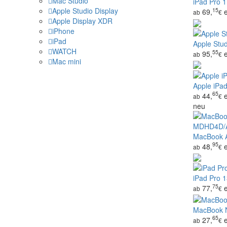
Mac Studio
iPad Pro 1
Apple Studio Display
15
69,
ab
€
Apple Display XDR
iPhone
iPad
Apple Stud
WATCH
55
95,
ab
€
Mac mini
Apple iPad
65
44,
ab
€
neu
MacBook A
95
48,
ab
€
iPad Pro 13
75
77,
ab
€
MacBook N
65
27,
ab
€