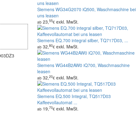
Siemens WG34G2070 iQ500, Waschmaschine bei
uns leasen
55
23,
exkl. MwSt.
ab
€
Siemens EQ.700 integral silber, TQ717D03, ...
80
32,
exkl. MwSt.
ab
€
03DZ3
Siemens WG44B2AW0 iQ700, Waschmaschine
leasen
20
32,
exkl. MwSt.
ab
€
Siemens EQ.500 Integral, TQ517D03
Kaffeevollautomat ...
70
19,
exkl. MwSt.
ab
€