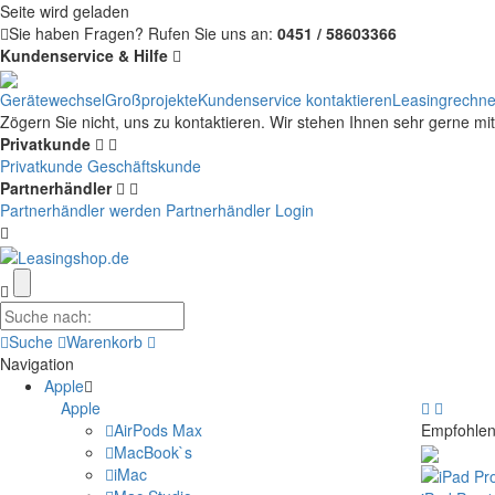
Seite wird geladen
Sie haben Fragen?
Rufen Sie uns an:
0451 / 58603366
Kundenservice & Hilfe
Gerätewechsel
Großprojekte
Kundenservice kontaktieren
Leasingrechne
Zögern Sie nicht, uns zu kontaktieren. Wir stehen Ihnen sehr gerne mi
Privatkunde
Privatkunde
Geschäftskunde
Partnerhändler
Partnerhändler werden
Partnerhändler Login
Suche
Warenkorb
Navigation
Apple
Apple
AirPods Max
Empfohlen
MacBook`s
iMac