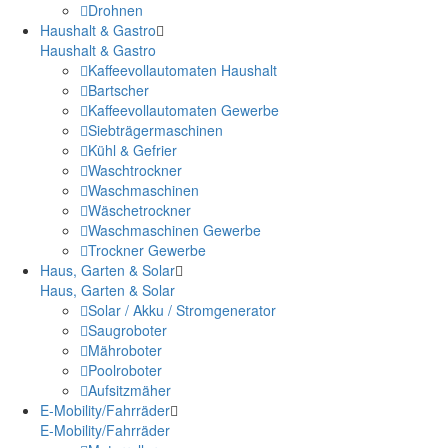
Drohnen
Haushalt & Gastro
Haushalt & Gastro
Kaffeevollautomaten Haushalt
Bartscher
Kaffeevollautomaten Gewerbe
Siebträgermaschinen
Kühl & Gefrier
Waschtrockner
Waschmaschinen
Wäschetrockner
Waschmaschinen Gewerbe
Trockner Gewerbe
Haus, Garten & Solar
Haus, Garten & Solar
Solar / Akku / Stromgenerator
Saugroboter
Mähroboter
Poolroboter
Aufsitzmäher
E-Mobility/Fahrräder
E-Mobility/Fahrräder