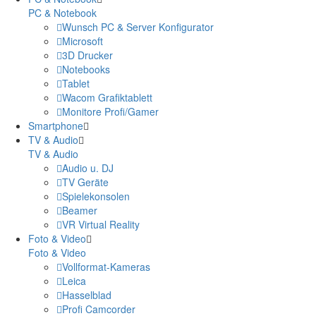
PC & Notebook
Wunsch PC & Server Konfigurator
Microsoft
3D Drucker
Notebooks
Tablet
Wacom Grafiktablett
Monitore Profi/Gamer
Smartphone
TV & Audio
TV & Audio
Audio u. DJ
TV Geräte
Spielekonsolen
Beamer
VR Virtual Reality
Foto & Video
Foto & Video
Vollformat-Kameras
Leica
Hasselblad
Profi Camcorder