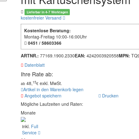
Lieferbar in 4-7 Werktagen
kostenfreier Versand
Kostenlose Beratung:
Montag-Freitag 10:00-16:00Uhr
0451 / 58603366
ARTNR.:
77169.1900.2330
EAN:
4242003920558
MPN:
TQ9
Datenblatt
Ihre Rate ab:
15
48,
exkl. MwSt.
ab
€
Artikel in den Warenkorb legen
Angebot speichern
Drucken
Mögliche Laufzeiten und Raten:
Monate
inkl.
Full
Service