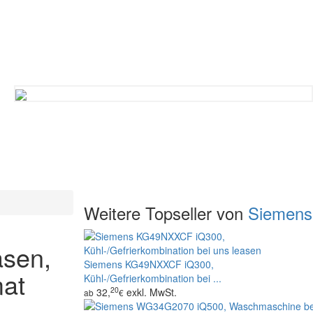
Weitere Topseller von
Siemens
sen,
Siemens KG49NXXCF iQ300,
mat
Kühl-/Gefrierkombination bei ...
20
32,
exkl. MwSt.
ab
€