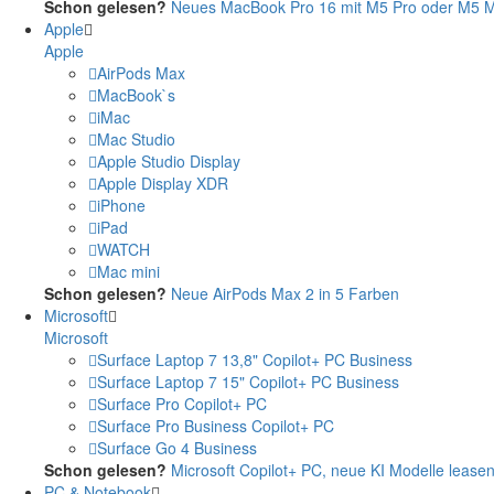
Schon gelesen?
Neues MacBook Pro 16 mit M5 Pro oder M5 Ma
Apple
Apple
AirPods Max
MacBook`s
iMac
Mac Studio
Apple Studio Display
Apple Display XDR
iPhone
iPad
WATCH
Mac mini
Schon gelesen?
Neue AirPods Max 2 in 5 Farben
Microsoft
Microsoft
Surface Laptop 7 13,8" Copilot+ PC Business
Surface Laptop 7 15" Copilot+ PC Business
Surface Pro Copilot+ PC
Surface Pro Business Copilot+ PC
Surface Go 4 Business
Schon gelesen?
Microsoft Copilot+ PC, neue KI Modelle lease
PC & Notebook