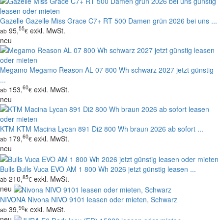
Gazelle
Gazelle Miss Grace C7+ RT 500 Damen grün 2026 bei uns ...
55
95,
exkl. MwSt.
ab
€
neu
Megamo
Megamo Reason AL 07 800 Wh schwarz 2027 jetzt günstig
...
60
153,
exkl. MwSt.
ab
€
neu
KTM
KTM Macina Lycan 891 Di2 800 Wh braun 2026 ab sofort ...
60
179,
exkl. MwSt.
ab
€
neu
Bulls
Bulls Vuca EVO AM 1 800 Wh 2026 jetzt günstig leasen ...
85
210,
exkl. MwSt.
ab
€
neu
NIVONA
Nivona NIVO 9101 leasen oder mieten, Schwarz
90
39,
exkl. MwSt.
ab
€
neu