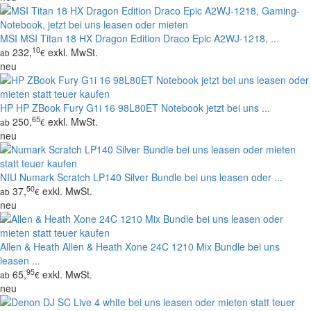
MSI
MSI Titan 18 HX Dragon Edition Draco Epic A2WJ-1218, ...
10
232,
exkl. MwSt.
ab
€
neu
HP
HP ZBook Fury G1i 16 98L80ET Notebook jetzt bei uns ...
65
250,
exkl. MwSt.
ab
€
neu
NIU
Numark Scratch LP140 Silver Bundle bei uns leasen oder ...
50
37,
exkl. MwSt.
ab
€
neu
Allen & Heath
Allen & Heath Xone 24C 1210 Mix Bundle bei uns
leasen ...
95
65,
exkl. MwSt.
ab
€
neu