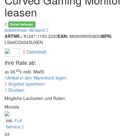
leasen
Sofort lieferbar
kostenfreier Versand
ARTNR.:
81247.1150.3220
EAN:
8806095053653
MPN:
LS49CG934SUXEN
Datenblatt
Ihre Rate ab:
65
36,
exkl. MwSt.
ab
€
Artikel in den Warenkorb legen
Angebot speichern
Drucken
Mögliche Laufzeiten und Raten:
Monate
inkl.
Full
Service
24