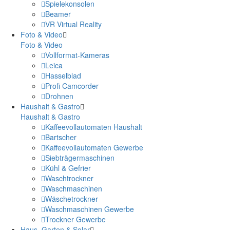
Spielekonsolen
Beamer
VR Virtual Reality
Foto & Video
Foto & Video
Vollformat-Kameras
Leica
Hasselblad
Profi Camcorder
Drohnen
Haushalt & Gastro
Haushalt & Gastro
Kaffeevollautomaten Haushalt
Bartscher
Kaffeevollautomaten Gewerbe
Siebträgermaschinen
Kühl & Gefrier
Waschtrockner
Waschmaschinen
Wäschetrockner
Waschmaschinen Gewerbe
Trockner Gewerbe
Haus, Garten & Solar