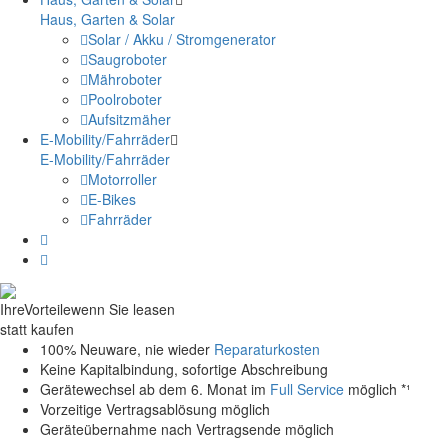
Haus, Garten & Solar
Solar / Akku / Stromgenerator
Saugroboter
Mähroboter
Poolroboter
Aufsitzmäher
E-Mobility/Fahrräder
E-Mobility/Fahrräder
Motorroller
E-Bikes
Fahrräder
Ihre
Vorteile
wenn Sie leasen
statt kaufen
100% Neuware, nie wieder
Reparaturkosten
Keine Kapitalbindung, sofortige Abschreibung
Gerätewechsel ab dem 6. Monat im
Full Service
möglich *¹
Vorzeitige Vertragsablösung möglich
Geräteübernahme nach Vertragsende möglich