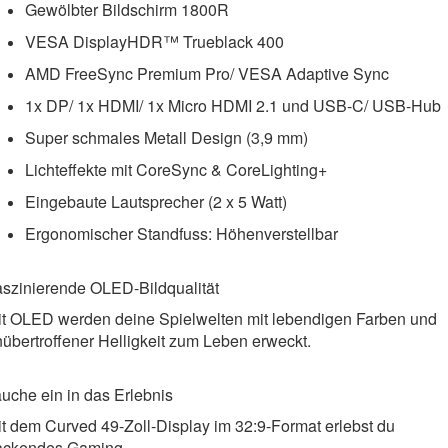
Gewölbter Bildschirm 1800R
VESA DisplayHDR™ Trueblack 400
AMD FreeSync Premium Pro/ VESA Adaptive Sync
1x DP/ 1x HDMI/ 1x Micro HDMI 2.1 und USB-C/ USB-Hub
Super schmales Metall Design (3,9 mm)
Lichteffekte mit CoreSync & CoreLighting+
Eingebaute Lautsprecher (2 x 5 Watt)
Ergonomischer Standfuss: Höhenverstellbar
aszinierende OLED-Bildqualität
it OLED werden deine Spielwelten mit lebendigen Farben und
übertroffener Helligkeit zum Leben erweckt.
uche ein in das Erlebnis
t dem Curved 49-Zoll-Display im 32:9-Format erlebst du
ackendes Gaming.