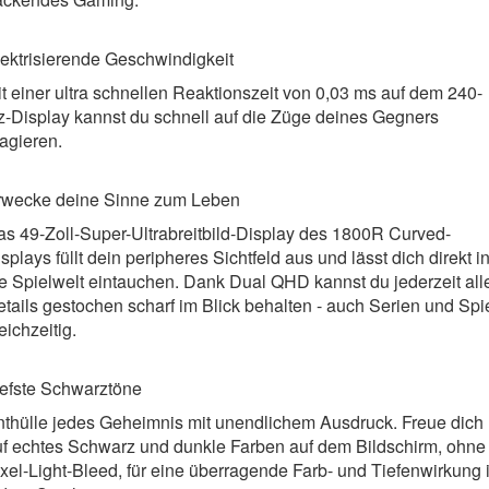
ektrisierende Geschwindigkeit
t einer ultra schnellen Reaktionszeit von 0,03 ms auf dem 240-
-Display kannst du schnell auf die Züge deines Gegners
agieren.
rwecke deine Sinne zum Leben
s 49-Zoll-Super-Ultrabreitbild-Display des 1800R Curved-
splays füllt dein peripheres Sichtfeld aus und lässt dich direkt i
e Spielwelt eintauchen. Dank Dual QHD kannst du jederzeit all
tails gestochen scharf im Blick behalten - auch Serien und Spi
eichzeitig.
iefste Schwarztöne
nthülle jedes Geheimnis mit unendlichem Ausdruck. Freue dich
uf echtes Schwarz und dunkle Farben auf dem Bildschirm, ohne
xel-Light-Bleed, für eine überragende Farb- und Tiefenwirkung 