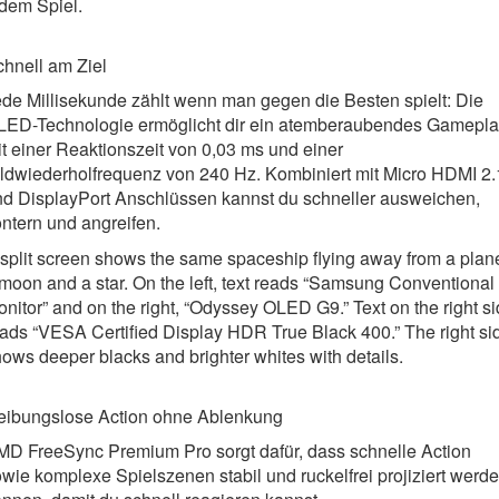
dem Spiel.
hnell am Ziel
de Millisekunde zählt wenn man gegen die Besten spielt: Die
LED-Technologie ermöglicht dir ein atemberaubendes Gamepl
t einer Reaktionszeit von 0,03 ms und einer
ldwiederholfrequenz von 240 Hz. Kombiniert mit Micro HDMI 2.
nd DisplayPort Anschlüssen kannst du schneller ausweichen,
ntern und angreifen.
split screen shows the same spaceship flying away from a plane
moon and a star. On the left, text reads “Samsung Conventional
nitor” and on the right, “Odyssey OLED G9.” Text on the right s
ads “VESA Certified Display HDR True Black 400.” The right si
ows deeper blacks and brighter whites with details.
eibungslose Action ohne Ablenkung
MD FreeSync Premium Pro sorgt dafür, dass schnelle Action
wie komplexe Spielszenen stabil und ruckelfrei projiziert werd