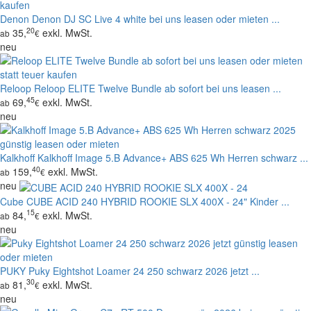
Denon
Denon DJ SC Live 4 white bei uns leasen oder mieten ...
20
35,
exkl. MwSt.
ab
€
neu
Reloop
Reloop ELITE Twelve Bundle ab sofort bei uns leasen ...
45
69,
exkl. MwSt.
ab
€
neu
Kalkhoff
Kalkhoff Image 5.B Advance+ ABS 625 Wh Herren schwarz ...
40
159,
exkl. MwSt.
ab
€
neu
Cube
CUBE ACID 240 HYBRID ROOKIE SLX 400X - 24" Kinder ...
15
84,
exkl. MwSt.
ab
€
neu
PUKY
Puky Eightshot Loamer 24 250 schwarz 2026 jetzt ...
30
81,
exkl. MwSt.
ab
€
neu