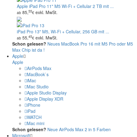
Apple iPad Pro 11" M5 Wi‑Fi + Cellular 2 TB mit ...
55
85,
exkl. MwSt.
ab
€
iPad Pro 13" M5, Wi‑Fi + Cellular, 256 GB mit ...
45
55,
exkl. MwSt.
ab
€
Schon gelesen?
Neues MacBook Pro 16 mit M5 Pro oder M5
Max Chip ist da !
Apple
Apple
AirPods Max
MacBook`s
iMac
Mac Studio
Apple Studio Display
Apple Display XDR
iPhone
iPad
WATCH
Mac mini
Schon gelesen?
Neue AirPods Max 2 in 5 Farben
Microsoft