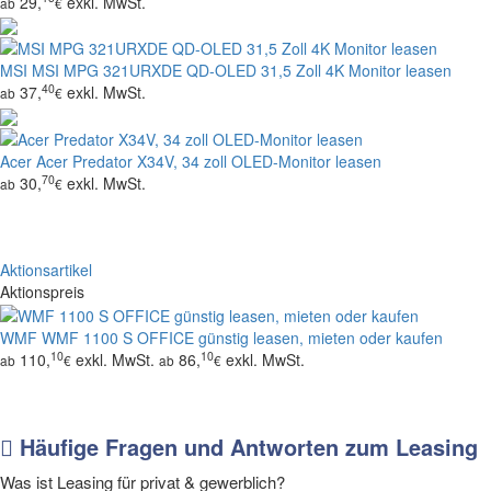
29,
exkl. MwSt.
ab
€
MSI
MSI MPG 321URXDE QD-OLED 31,5 Zoll 4K Monitor leasen
40
37,
exkl. MwSt.
ab
€
Acer
Acer Predator X34V, 34 zoll OLED-Monitor leasen
70
30,
exkl. MwSt.
ab
€
Aktionsartikel
Aktionspreis
WMF
WMF 1100 S OFFICE günstig leasen, mieten oder kaufen
10
10
110,
exkl. MwSt.
86,
exkl. MwSt.
ab
€
ab
€
Häufige Fragen und Antworten zum Leasing
Was ist Leasing für privat & gewerblich?