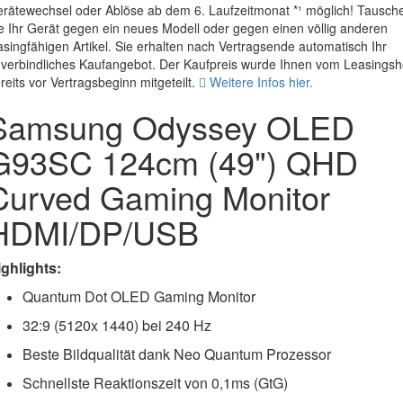
rätewechsel oder Ablöse ab dem 6. Laufzeitmonat *¹ möglich! Tausch
e Ihr Gerät gegen ein neues Modell oder gegen einen völlig anderen
asingfähigen Artikel. Sie erhalten nach Vertragsende automatisch Ihr
verbindliches Kaufangebot. Der Kaufpreis wurde Ihnen vom Leasings
reits vor Vertragsbeginn mitgeteilt.
Weitere Infos hier.
Samsung Odyssey OLED
G93SC 124cm (49") QHD
Curved Gaming Monitor
HDMI/DP/USB
ighlights:
Quantum Dot OLED Gaming Monitor
32:9 (5120x 1440) bei 240 Hz
Beste Bildqualität dank Neo Quantum Prozessor
Schnellste Reaktionszeit von 0,1ms (GtG)