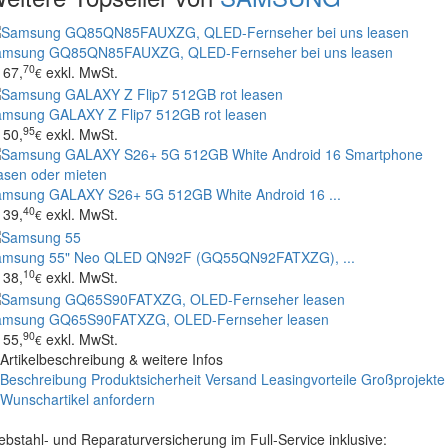
amsung GQ85QN85FAUXZG, QLED-Fernseher bei uns leasen
70
67,
exkl. MwSt.
€
msung GALAXY Z Flip7 512GB rot leasen
95
50,
exkl. MwSt.
€
msung GALAXY S26+ 5G 512GB White Android 16 ...
40
39,
exkl. MwSt.
€
amsung 55" Neo QLED QN92F (GQ55QN92FATXZG), ...
10
38,
exkl. MwSt.
€
amsung GQ65S90FATXZG, OLED-Fernseher leasen
90
55,
exkl. MwSt.
€
Artikelbeschreibung & weitere Infos
Beschreibung
Produktsicherheit
Versand
Leasingvorteile
Großprojekte
Wunschartikel anfordern
ebstahl- und Reparaturversicherung im Full-Service inklusive: