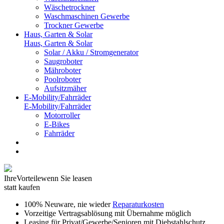
Wäschetrockner
Waschmaschinen Gewerbe
Trockner Gewerbe
Haus, Garten & Solar
Haus, Garten & Solar
Solar / Akku / Stromgenerator
Saugroboter
Mähroboter
Poolroboter
Aufsitzmäher
E-Mobility/Fahrräder
E-Mobility/Fahrräder
Motorroller
E-Bikes
Fahrräder
Ihre
Vorteile
wenn Sie leasen
statt kaufen
100% Neuware, nie wieder
Reparaturkosten
Vorzeitige Vertragsablösung mit Übernahme möglich
Leasing für Privat/Gewerbe/Senioren mit Diebstahlschutz