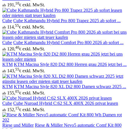
10
191,
exkl. MwSt.
ab
€
Cube
Cube Kathmandu Hybrid Pro 800 Trapez 2025 ab sofort ...
55
114,
exkl. MwSt.
ab
€
Cube
Cube Kathmandu Hybrid Comfort Pro 800 2026 ab sofort ...
40
120,
exkl. MwSt.
ab
€
KTM
KTM Macina Style 820 Di2 800 Herren grau 2026 jetzt bei ...
55
143,
exkl. MwSt.
ab
€
KTM
KTM Macina Style 820 XL Di2 800 Damen schwarz 2025 ...
05
155,
exkl. MwSt.
ab
€
Cube
Cube Nuroad Hybrid C:62 SLX 400X 2026 privat leasen
15
152,
exkl. MwSt.
ab
€
Riese und Müller
Riese & Müller Nevo5 automatic Comf Kit 800