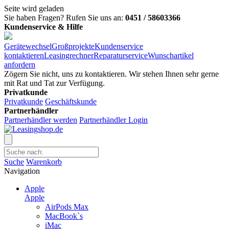
Seite wird geladen
Sie haben Fragen?
Rufen Sie uns an:
0451 / 58603366
Kundenservice & Hilfe
Gerätewechsel
Großprojekte
Kundenservice
kontaktieren
Leasingrechner
Reparaturservice
Wunschartikel
anfordern
Zögern Sie nicht, uns zu kontaktieren. Wir stehen Ihnen sehr gerne
mit Rat und Tat zur Verfügung.
Privatkunde
Privatkunde
Geschäftskunde
Partnerhändler
Partnerhändler werden
Partnerhändler Login
Suche
Warenkorb
Navigation
Apple
Apple
AirPods Max
MacBook`s
iMac