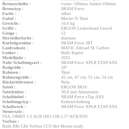
Bremsscheibe :
vorne: 160mm, hinten:160mm
Bremstyp :
SRAM Force
Farbe :
silber
Gabel :
Mache-Ti Titan
Gewicht :
10,6 kg
Griffe :
ERGON Lenkerband Gravel
Gänge :
12
Herstellerfarbe :
titanium
Kurbelgarnitur :
SRAM Force 38T
Laufradsatz :
MAVIC Allroad SL Carbon
Lenker :
Bulls Raptor
Modelljahr :
2025
Nabe Schaltungsart :
SRAM Force XPLR ETAP AXS
Radgröße :
28"
Rahmen :
Titan
Rahmengröße :
45 cm
, 47 cm
, 51 cm
, 54 cm
Rücktrittbremse :
Nein
Sattel :
ERGON SR10
Sattelstütze :
30,9 mm Aluminium
Schalthebel :
SRAM Force eTap AXS
Schaltungstyp :
Kettenschaltung
Schaltwerk :
SRAM Force XPLR ETAP AXS
Steuersatz :
FSA, ORBIT 1.5 ACR (NO.55R 1.5"/ACR/STD
Vorbau :
Bulls RRi GRi Vorbau CCS Slot Mount ready