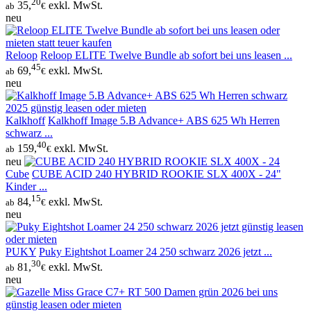
20
35,
exkl. MwSt.
ab
€
neu
Reloop
Reloop ELITE Twelve Bundle ab sofort bei uns leasen ...
45
69,
exkl. MwSt.
ab
€
neu
Kalkhoff
Kalkhoff Image 5.B Advance+ ABS 625 Wh Herren
schwarz ...
40
159,
exkl. MwSt.
ab
€
neu
Cube
CUBE ACID 240 HYBRID ROOKIE SLX 400X - 24"
Kinder ...
15
84,
exkl. MwSt.
ab
€
neu
PUKY
Puky Eightshot Loamer 24 250 schwarz 2026 jetzt ...
30
81,
exkl. MwSt.
ab
€
neu