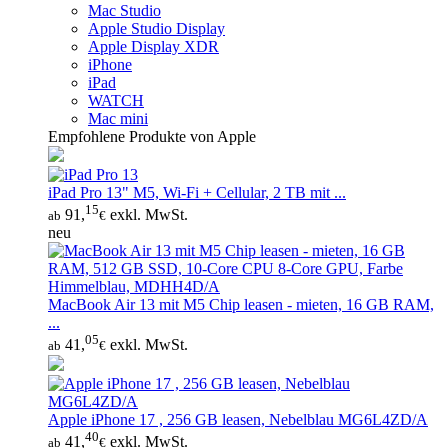
Mac Studio
Apple Studio Display
Apple Display XDR
iPhone
iPad
WATCH
Mac mini
Empfohlene Produkte von Apple
iPad Pro 13" M5, Wi‑Fi + Cellular, 2 TB mit ...
15
91,
exkl. MwSt.
ab
€
neu
MacBook Air 13 mit M5 Chip leasen - mieten, 16 GB RAM,
...
05
41,
exkl. MwSt.
ab
€
Apple iPhone 17 , 256 GB leasen, Nebelblau MG6L4ZD/A
40
41,
exkl. MwSt.
ab
€