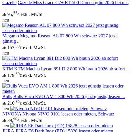
Gazelle
Gazelle Miss Grace C7+ RT 500 Damen grün 2026 bei uns
...
55
95,
exkl. MwSt.
ab
€
neu
Megamo
Megamo Reason AL 07 800 Wh schwarz 2027 jetzt
günstig ...
60
153,
exkl. MwSt.
ab
€
neu
KTM
KTM Macina Lycan 891 Di2 800 Wh braun 2026 ab sofort ...
60
179,
exkl. MwSt.
ab
€
neu
Bulls
Bulls Vuca EVO AM 1 800 Wh 2026 jetzt günstig leasen ...
85
210,
exkl. MwSt.
ab
€
neu
NIVONA
Nivona NIVO 9101 leasen oder mieten, Schwarz
90
39,
exkl. MwSt.
ab
€
neu
JURA
JURA E6 Dark Inox (ED) 15828 leasen oder mieten