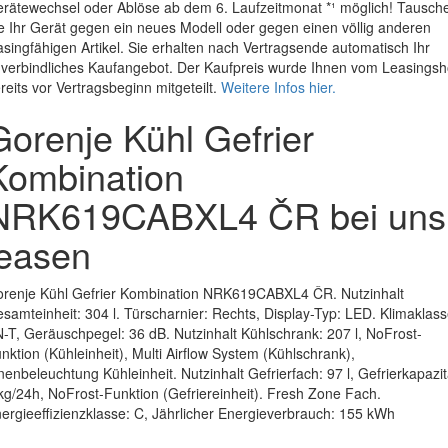
rätewechsel oder Ablöse ab dem 6. Laufzeitmonat *¹ möglich! Tausch
e Ihr Gerät gegen ein neues Modell oder gegen einen völlig anderen
asingfähigen Artikel. Sie erhalten nach Vertragsende automatisch Ihr
verbindliches Kaufangebot. Der Kaufpreis wurde Ihnen vom Leasings
reits vor Vertragsbeginn mitgeteilt.
Weitere Infos hier.
Gorenje Kühl Gefrier
Kombination
NRK619CABXL4 ČR bei uns
leasen
renje Kühl Gefrier Kombination NRK619CABXL4 ČR. Nutzinhalt
samteinheit: 304 l. Türscharnier: Rechts, Display-Typ: LED. Klimaklass
-T, Geräuschpegel: 36 dB. Nutzinhalt Kühlschrank: 207 l, NoFrost-
nktion (Kühleinheit), Multi Airflow System (Kühlschrank),
nenbeleuchtung Kühleinheit. Nutzinhalt Gefrierfach: 97 l, Gefrierkapazit
kg/24h, NoFrost-Funktion (Gefriereinheit). Fresh Zone Fach.
ergieeffizienzklasse: C, Jährlicher Energieverbrauch: 155 kWh