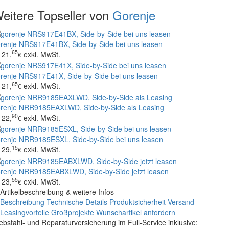
eitere Topseller von
Gorenje
renje NRS917E41BX, Side-by-Side bei uns leasen
65
21,
exkl. MwSt.
€
renje NRS917E41X, Side-by-Side bei uns leasen
65
21,
exkl. MwSt.
€
renje NRR9185EAXLWD, Side-by-Side als Leasing
90
22,
exkl. MwSt.
€
renje NRR9185ESXL, Side-by-Side bei uns leasen
15
29,
exkl. MwSt.
€
renje NRR9185EABXLWD, Side-by-Side jetzt leasen
55
23,
exkl. MwSt.
€
Artikelbeschreibung & weitere Infos
Beschreibung
Technische Details
Produktsicherheit
Versand
Leasingvorteile
Großprojekte
Wunschartikel anfordern
ebstahl- und Reparaturversicherung im Full-Service inklusive: