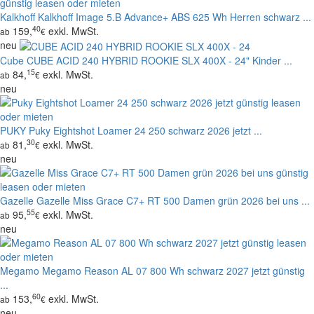
Kalkhoff
Kalkhoff Image 5.B Advance+ ABS 625 Wh Herren schwarz ...
40
159,
exkl. MwSt.
ab
€
neu
Cube
CUBE ACID 240 HYBRID ROOKIE SLX 400X - 24" Kinder ...
15
84,
exkl. MwSt.
ab
€
neu
PUKY
Puky Eightshot Loamer 24 250 schwarz 2026 jetzt ...
30
81,
exkl. MwSt.
ab
€
neu
Gazelle
Gazelle Miss Grace C7+ RT 500 Damen grün 2026 bei uns ...
55
95,
exkl. MwSt.
ab
€
neu
Megamo
Megamo Reason AL 07 800 Wh schwarz 2027 jetzt günstig
...
60
153,
exkl. MwSt.
ab
€
neu