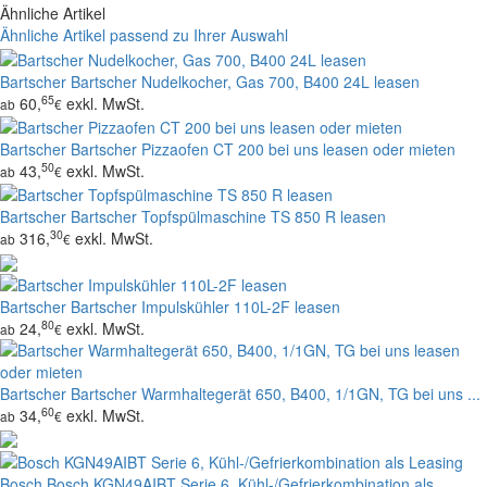
Ähnliche Artikel
Ähnliche Artikel passend zu Ihrer Auswahl
Bartscher
Bartscher Nudelkocher, Gas 700, B400 24L leasen
65
60,
exkl. MwSt.
ab
€
Bartscher
Bartscher Pizzaofen CT 200 bei uns leasen oder mieten
50
43,
exkl. MwSt.
ab
€
Bartscher
Bartscher Topfspülmaschine TS 850 R leasen
30
316,
exkl. MwSt.
ab
€
Bartscher
Bartscher Impulskühler 110L-2F leasen
80
24,
exkl. MwSt.
ab
€
Bartscher
Bartscher Warmhaltegerät 650, B400, 1/1GN, TG bei uns ...
60
34,
exkl. MwSt.
ab
€
Bosch
Bosch KGN49AIBT Serie 6, Kühl-/Gefrierkombination als ...