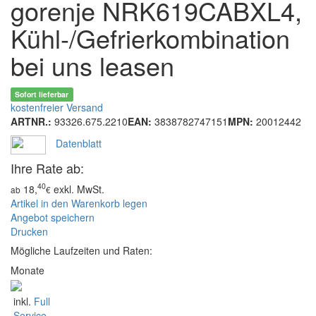
gorenje NRK619CABXL4,
Kühl-/Gefrierkombination
bei uns leasen
Sofort lieferbar
kostenfreier Versand
ARTNR.:
93326.675.2210
EAN:
3838782747151
MPN:
20012442
Datenblatt
Ihre Rate ab:
40
18,
exkl. MwSt.
ab
€
Artikel in den Warenkorb legen
Angebot speichern
Drucken
Mögliche Laufzeiten und Raten:
Monate
inkl.
Full
Service