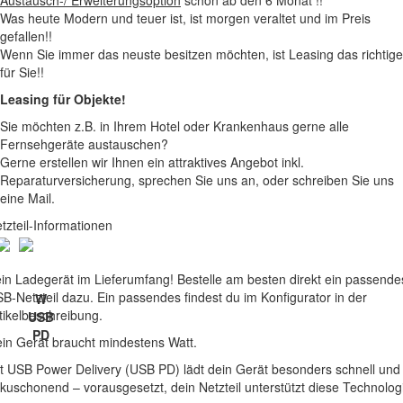
Austausch-/ Erweiterungsoption
schon ab den 6 Monat !!
Was heute Modern und teuer ist, ist morgen veraltet und im Preis
gefallen!!
Wenn Sie immer das neuste besitzen möchten, ist Leasing das richtige
für Sie!!
Leasing für Objekte!
Sie möchten z.B. in Ihrem Hotel oder Krankenhaus gerne alle
Fernsehgeräte austauschen?
Gerne erstellen wir Ihnen ein attraktives Angebot inkl.
Reparaturversicherung, sprechen Sie uns an, oder schreiben Sie uns
eine Mail.
tzteil-Informationen
in Ladegerät im Lieferumfang! Bestelle am besten direkt ein passende
B-Netzteil dazu. Ein passendes findest du im Konfigurator in der
W
tikelbeschreibung.
USB
PD
in Gerät braucht mindestens Watt.
t USB Power Delivery (USB PD) lädt dein Gerät besonders schnell und
kuschonend – vorausgesetzt, dein Netzteil unterstützt diese Technolog