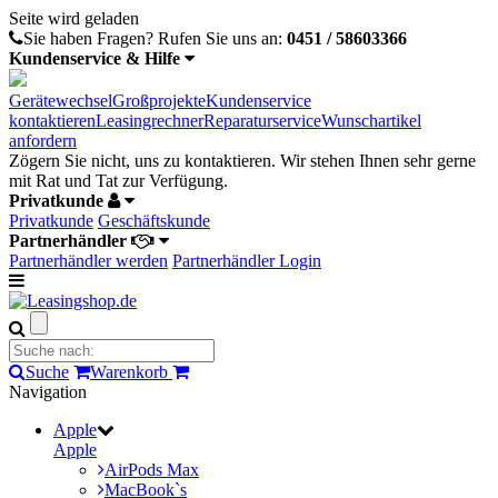
Seite wird geladen
Sie haben Fragen?
Rufen Sie uns an:
0451 / 58603366
Kundenservice & Hilfe
Gerätewechsel
Großprojekte
Kundenservice
kontaktieren
Leasingrechner
Reparaturservice
Wunschartikel
anfordern
Zögern Sie nicht, uns zu kontaktieren. Wir stehen Ihnen sehr gerne
mit Rat und Tat zur Verfügung.
Privatkunde
Privatkunde
Geschäftskunde
Partnerhändler
Partnerhändler werden
Partnerhändler Login
Suche
Warenkorb
Navigation
Apple
Apple
AirPods Max
MacBook`s