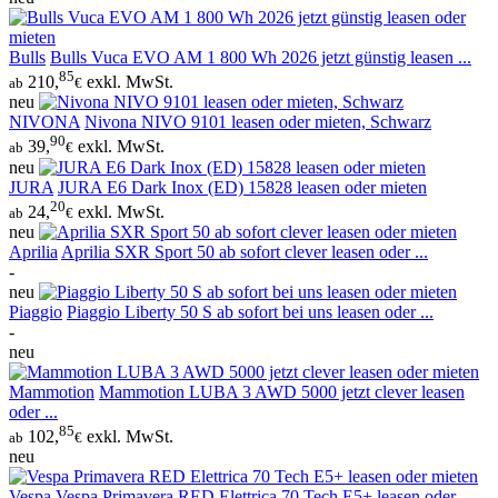
Bulls
Bulls Vuca EVO AM 1 800 Wh 2026 jetzt günstig leasen ...
85
210,
exkl. MwSt.
ab
€
neu
NIVONA
Nivona NIVO 9101 leasen oder mieten, Schwarz
90
39,
exkl. MwSt.
ab
€
neu
JURA
JURA E6 Dark Inox (ED) 15828 leasen oder mieten
20
24,
exkl. MwSt.
ab
€
neu
Aprilia
Aprilia SXR Sport 50 ab sofort clever leasen oder ...
-
neu
Piaggio
Piaggio Liberty 50 S ab sofort bei uns leasen oder ...
-
neu
Mammotion
Mammotion LUBA 3 AWD 5000 jetzt clever leasen
oder ...
85
102,
exkl. MwSt.
ab
€
neu
Vespa
Vespa Primavera RED Elettrica 70 Tech E5+ leasen oder ...