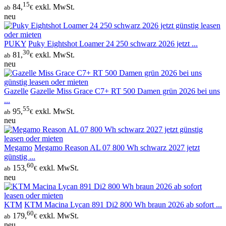
15
84,
exkl. MwSt.
ab
€
neu
PUKY
Puky Eightshot Loamer 24 250 schwarz 2026 jetzt ...
30
81,
exkl. MwSt.
ab
€
neu
Gazelle
Gazelle Miss Grace C7+ RT 500 Damen grün 2026 bei uns
...
55
95,
exkl. MwSt.
ab
€
neu
Megamo
Megamo Reason AL 07 800 Wh schwarz 2027 jetzt
günstig ...
60
153,
exkl. MwSt.
ab
€
neu
KTM
KTM Macina Lycan 891 Di2 800 Wh braun 2026 ab sofort ...
60
179,
exkl. MwSt.
ab
€
neu