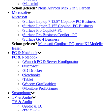
Mac mini
Schon gelesen?
Neue AirPods Max 2 in 5 Farben
Microsoft
Microsoft
Surface Laptop 7 13,8" Copilot+ PC Business
Surface Laptop 7 15" Copilot+ PC Business
Surface Pro Copilot+ PC
Surface Pro Business Copilot+ PC
Surface Go 4 Business
Schon gelesen?
Microsoft Copilot+ PC, neue KI Modelle
leasen
PC & Notebook
PC & Notebook
Wunsch PC & Server Konfigurator
Microsoft
3D Drucker
Notebooks
Tablet
Wacom Grafiktablett
Monitore Profi/Gamer
Smartphone
TV & Audio
TV & Audio
Audio u. DJ
TV Geräte