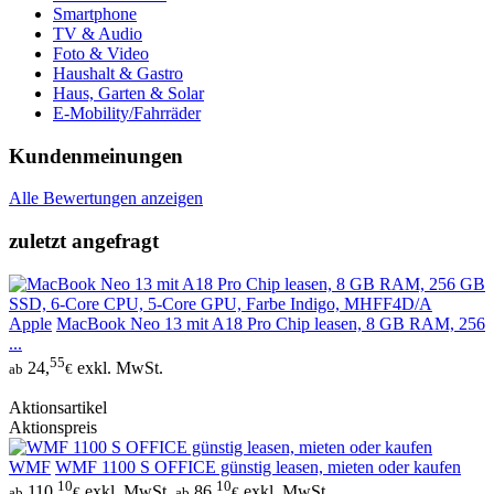
Smartphone
TV & Audio
Foto & Video
Haushalt & Gastro
Haus, Garten & Solar
E-Mobility/Fahrräder
Kundenmeinungen
Alle Bewertungen anzeigen
zuletzt angefragt
Apple
MacBook Neo 13 mit A18 Pro Chip leasen, 8 GB RAM, 256
...
55
24,
exkl. MwSt.
ab
€
Aktionsartikel
Aktionspreis
WMF
WMF 1100 S OFFICE günstig leasen, mieten oder kaufen
10
10
110,
exkl. MwSt.
86,
exkl. MwSt.
ab
€
ab
€