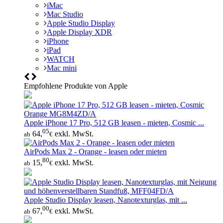
iMac
Mac Studio
Apple Studio Display
Apple Display XDR
iPhone
iPad
WATCH
Mac mini
Empfohlene Produkte von Apple
Apple iPhone 17 Pro, 512 GB leasen - mieten, Cosmic ...
05
64,
exkl. MwSt.
ab
€
AirPods Max 2 - Orange - leasen oder mieten
80
15,
exkl. MwSt.
ab
€
Apple Studio Display leasen, Nanotexturglas, mit ...
00
67,
exkl. MwSt.
ab
€