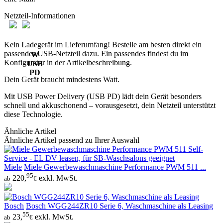
Netzteil-Informationen
Kein Ladegerät im Lieferumfang! Bestelle am besten direkt ein
passendes USB-Netzteil dazu. Ein passendes findest du im
W
Konfigurator in der Artikelbeschreibung.
USB
PD
Dein Gerät braucht mindestens Watt.
Mit USB Power Delivery (USB PD) lädt dein Gerät besonders
schnell und akkuschonend – vorausgesetzt, dein Netzteil unterstützt
diese Technologie.
Ähnliche Artikel
Ähnliche Artikel passend zu Ihrer Auswahl
Miele
Miele Gewerbewaschmaschine Performance PWM 511 ...
95
220,
exkl. MwSt.
ab
€
Bosch
Bosch WGG244ZR10 Serie 6, Waschmaschine als Leasing
55
23,
exkl. MwSt.
ab
€