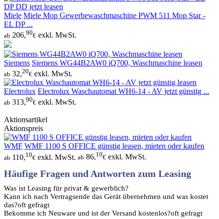
Miele
Miele Mop Gewerbewaschmaschine PWM 511 Mop Star -
EL DP ...
90
206,
exkl. MwSt.
ab
€
Siemens
Siemens WG44B2AW0 iQ700, Waschmaschine leasen
20
32,
exkl. MwSt.
ab
€
Electrolux
Electrolux Waschautomat WH6-14 - AV jetzt günstig ...
90
313,
exkl. MwSt.
ab
€
Aktionsartikel
Aktionspreis
WMF
WMF 1100 S OFFICE günstig leasen, mieten oder kaufen
10
10
110,
exkl. MwSt.
86,
exkl. MwSt.
ab
€
ab
€
Häufige Fragen und Antworten zum Leasing
Was ist Leasing für privat & gewerblich?
Kann ich nach Vertragsende das Gerät übernehmen und was kostet
das?
oft gefragt
Bekomme ich Neuware und ist der Versand kostenlos?
oft gefragt