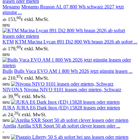
Megamo
Megamo Reason AL 07 800 Wh schwarz 2027 jetzt
günstig ...
60
153,
exkl. MwSt.
ab
€
neu
KTM
KTM Macina Lycan 891 Di2 800 Wh braun 2026 ab sofort ...
60
179,
exkl. MwSt.
ab
€
neu
Bulls
Bulls Vuca EVO AM 1 800 Wh 2026 jetzt günstig leasen ...
85
210,
exkl. MwSt.
ab
€
neu
NIVONA
Nivona NIVO 9101 leasen oder mieten, Schwarz
90
39,
exkl. MwSt.
ab
€
neu
JURA
JURA E6 Dark Inox (ED) 15828 leasen oder mieten
20
24,
exkl. MwSt.
ab
€
neu
Aprilia
Aprilia SXR Sport 50 ab sofort clever leasen oder ...
-
neu