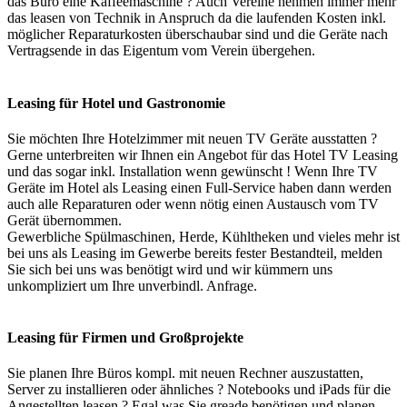
das Büro eine Kaffeemaschine ? Auch Vereine nehmen immer mehr
das leasen von Technik in Anspruch da die laufenden Kosten inkl.
möglicher Reparaturkosten überschaubar sind und die Geräte nach
Vertragsende in das Eigentum vom Verein übergehen.
Leasing für Hotel und Gastronomie
Sie möchten Ihre Hotelzimmer mit neuen TV Geräte ausstatten ?
Gerne unterbreiten wir Ihnen ein Angebot für das Hotel TV Leasing
und das sogar inkl. Installation wenn gewünscht ! Wenn Ihre TV
Geräte im Hotel als Leasing einen Full-Service haben dann werden
auch alle Reparaturen oder wenn nötig einen Austausch vom TV
Gerät übernommen.
Gewerbliche Spülmaschinen, Herde, Kühltheken und vieles mehr ist
bei uns als Leasing im Gewerbe bereits fester Bestandteil, melden
Sie sich bei uns was benötigt wird und wir kümmern uns
unkompliziert um Ihre unverbindl. Anfrage.
Leasing für Firmen und Großprojekte
Sie planen Ihre Büros kompl. mit neuen Rechner auszustatten,
Server zu installieren oder ähnliches ? Notebooks und iPads für die
Angestellten leasen ? Egal was Sie greade benötigen und planen,