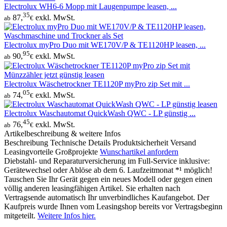
Electrolux WH6-6 Mopp mit Laugenpumpe leasen, ...
35
87,
exkl. MwSt.
ab
€
Electrolux myPro Duo mit WE170V/P & TE1120HP leasen, ...
95
90,
exkl. MwSt.
ab
€
Electrolux Wäschetrockner TE1120P myPro zip Set mit ...
05
74,
exkl. MwSt.
ab
€
Electrolux Waschautomat QuickWash QWC - LP günstig ...
45
76,
exkl. MwSt.
ab
€
Artikelbeschreibung & weitere Infos
Beschreibung
Technische Details
Produktsicherheit
Versand
Leasingvorteile
Großprojekte
Wunschartikel anfordern
Diebstahl- und Reparaturversicherung im Full-Service inklusive:
Gerätewechsel oder Ablöse ab dem 6. Laufzeitmonat *¹ möglich!
Tauschen Sie Ihr Gerät gegen ein neues Modell oder gegen einen
völlig anderen leasingfähigen Artikel. Sie erhalten nach
Vertragsende automatisch Ihr unverbindliches Kaufangebot. Der
Kaufpreis wurde Ihnen vom Leasingshop bereits vor Vertragsbeginn
mitgeteilt.
Weitere Infos hier.