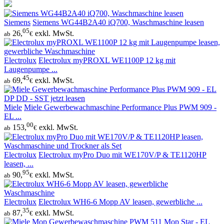
Siemens
Siemens WG44B2A40 iQ700, Waschmaschine leasen
05
26,
exkl. MwSt.
ab
€
Electrolux
Electrolux myPROXL WE1100P 12 kg mit
Laugenpumpe ...
45
69,
exkl. MwSt.
ab
€
Miele
Miele Gewerbewachmaschine Performance Plus PWM 909 -
EL ...
00
153,
exkl. MwSt.
ab
€
Electrolux
Electrolux myPro Duo mit WE170V/P & TE1120HP
leasen, ...
95
90,
exkl. MwSt.
ab
€
Electrolux
Electrolux WH6-6 Mopp AV leasen, gewerbliche ...
35
87,
exkl. MwSt.
ab
€