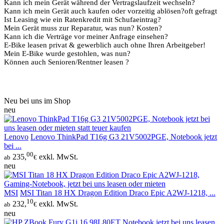
Kann ich mein Gerät während der Vertragslaufzeit wechseln?
Kann ich mein Gerät auch kaufen oder vorzeitig ablösen?
oft gefragt
Ist Leasing wie ein Ratenkredit mit Schufaeintrag?
Mein Gerät muss zur Reparatur, was nun? Kosten?
Kann ich die Verträge vor meiner Anfrage einsehen?
E-Bike leasen privat & gewerblich auch ohne Ihren Arbeitgeber!
Tipp
Mein E-Bike wurde gestohlen, was nun?
Können auch Senioren/Rentner leasen ?
Neu bei uns im Shop
neu
Lenovo
Lenovo ThinkPad T16g G3 21V5002PGE, Notebook jetzt
bei ...
00
235,
exkl. MwSt.
ab
€
neu
MSI
MSI Titan 18 HX Dragon Edition Draco Epic A2WJ-1218, ...
10
232,
exkl. MwSt.
ab
€
neu