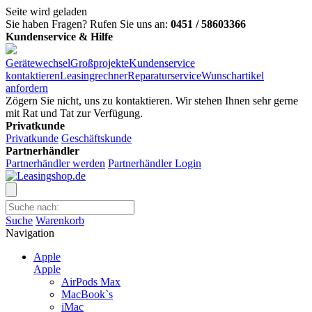
Seite wird geladen
Sie haben Fragen?
Rufen Sie uns an:
0451 / 58603366
Kundenservice & Hilfe
Gerätewechsel
Großprojekte
Kundenservice
kontaktieren
Leasingrechner
Reparaturservice
Wunschartikel
anfordern
Zögern Sie nicht, uns zu kontaktieren. Wir stehen Ihnen sehr gerne
mit Rat und Tat zur Verfügung.
Privatkunde
Privatkunde
Geschäftskunde
Partnerhändler
Partnerhändler werden
Partnerhändler Login
Suche
Warenkorb
Navigation
Apple
Apple
AirPods Max
MacBook`s
iMac