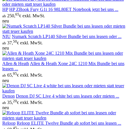
HP
HP ZBook Fury G1i 16 98L80ET Notebook jetzt bei uns ...
65
250,
exkl. MwSt.
ab
€
neu
NIU
Numark Scratch LP140 Silver Bundle bei uns leasen oder ...
50
37,
exkl. MwSt.
ab
€
neu
Allen & Heath
Allen & Heath Xone 24C 1210 Mix Bundle bei uns
leasen ...
95
65,
exkl. MwSt.
ab
€
neu
Denon
Denon DJ SC Live 4 white bei uns leasen oder mieten ...
20
35,
exkl. MwSt.
ab
€
neu
Reloop
Reloop ELITE Twelve Bundle ab sofort bei uns leasen ...
45