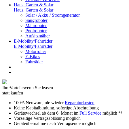
Haus, Garten & Solar
Haus, Garten & Solar
Solar / Akku / Stromgenerator
Saugroboter
Mähroboter
Poolroboter
Aufsitzmäher
E-Mobility/Fahrräder
E-Mobility/Fahrräder
Motorroller
E-Bikes
Fahrräder
Ihre
Vorteile
wenn Sie leasen
statt kaufen
100% Neuware, nie wieder
Reparaturkosten
Keine Kapitalbindung, sofortige Abschreibung
Gerätewechsel ab dem 6. Monat im
Full Service
möglich *¹
Vorzeitige Vertragsablösung möglich
Geräteübernahme nach Vertragsende möglich