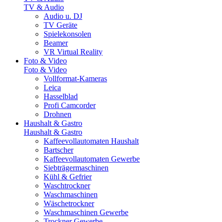
TV & Audio
Audio u. DJ
TV Geräte
Spielekonsolen
Beamer
VR Virtual Reality
Foto & Video
Foto & Video
Vollformat-Kameras
Leica
Hasselblad
Profi Camcorder
Drohnen
Haushalt & Gastro
Haushalt & Gastro
Kaffeevollautomaten Haushalt
Bartscher
Kaffeevollautomaten Gewerbe
Siebträgermaschinen
Kühl & Gefrier
Waschtrockner
Waschmaschinen
Wäschetrockner
Waschmaschinen Gewerbe
Trockner Gewerbe