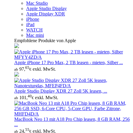
Mac Studio
Apple Studio Display
Apple Display XDR
iPhone
iPad
WATCH
Mac mini
Empfohlene Produkte von Apple
Apple iPhone 17 Pro Max, 2 TB leasen - mieten, Silber ...
65
97,
exkl. MwSt.
ab
€
Apple Studio Display XDR 27 Zoll 5K leasen, ...
40
101,
exkl. MwSt.
ab
€
MacBook Neo 13 mit A18 Pro Chip leasen, 8 GB RAM, 256
...
55
24,
exkl. MwSt.
ab
€