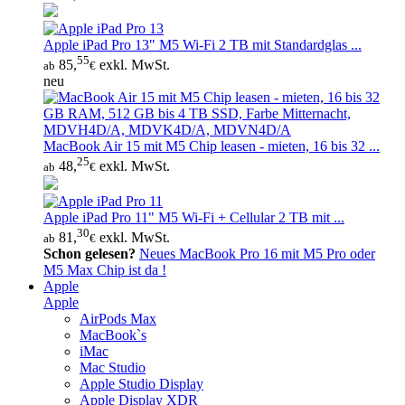
Apple iPad Pro 13" M5 Wi‑Fi 2 TB mit Standardglas ...
55
85,
exkl. MwSt.
ab
€
neu
MacBook Air 15 mit M5 Chip leasen - mieten, 16 bis 32 ...
25
48,
exkl. MwSt.
ab
€
Apple iPad Pro 11" M5 Wi‑Fi + Cellular 2 TB mit ...
30
81,
exkl. MwSt.
ab
€
Schon gelesen?
Neues MacBook Pro 16 mit M5 Pro oder
M5 Max Chip ist da !
Apple
Apple
AirPods Max
MacBook`s
iMac
Mac Studio
Apple Studio Display
Apple Display XDR