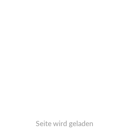
er-, Dosier- und Spitzenlastsystemen
lle für Servicezugang
t:
mit mehreren Bedienmodi
teuerung weitergedacht
llkommen
auf Leasingshop.de
Seite wird geladen