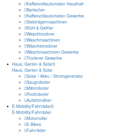
Kaffeevollautomaten Haushalt
Bartscher
Kaffeevollautomaten Gewerbe
Siebträgermaschinen
Kühl & Gefrier
Waschtrockner
Waschmaschinen
Wäschetrockner
Waschmaschinen Gewerbe
Trockner Gewerbe
Haus, Garten & Solar
Haus, Garten & Solar
Solar / Akku / Stromgenerator
Saugroboter
Mähroboter
Poolroboter
Aufsitzmäher
E-Mobility/Fahrräder
E-Mobility/Fahrräder
Motorroller
E-Bikes
Fahrräder