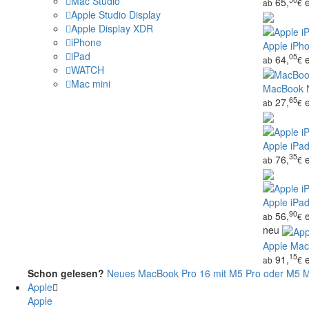
Mac Studio
65,
ab
€
Apple Studio Display
Apple Display XDR
iPhone
Apple iPho
iPad
05
64,
ab
€
WATCH
Mac mini
MacBook N
65
27,
ab
€
Apple iPad
35
76,
ab
€
Apple iPad
90
56,
ab
€
neu
Apple Mac
15
91,
ab
€
Schon gelesen?
Neues MacBook Pro 16 mit M5 Pro oder M5 Ma
Apple
Apple