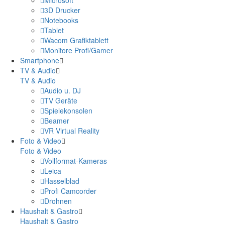
3D Drucker
Notebooks
Tablet
Wacom Grafiktablett
Monitore Profi/Gamer
Smartphone
TV & Audio
TV & Audio
Audio u. DJ
TV Geräte
Spielekonsolen
Beamer
VR Virtual Reality
Foto & Video
Foto & Video
Vollformat-Kameras
Leica
Hasselblad
Profi Camcorder
Drohnen
Haushalt & Gastro
Haushalt & Gastro