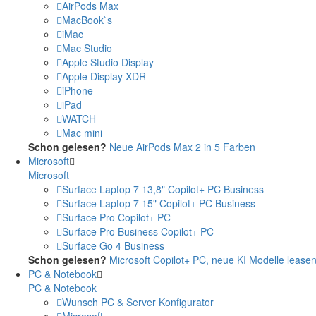
AirPods Max
MacBook`s
iMac
Mac Studio
Apple Studio Display
Apple Display XDR
iPhone
iPad
WATCH
Mac mini
Schon gelesen?
Neue AirPods Max 2 in 5 Farben
Microsoft
Microsoft
Surface Laptop 7 13,8" Copilot+ PC Business
Surface Laptop 7 15" Copilot+ PC Business
Surface Pro Copilot+ PC
Surface Pro Business Copilot+ PC
Surface Go 4 Business
Schon gelesen?
Microsoft Copilot+ PC, neue KI Modelle lease
PC & Notebook
PC & Notebook
Wunsch PC & Server Konfigurator
Microsoft