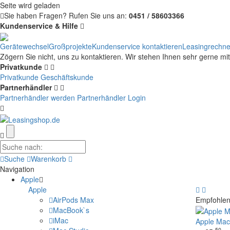
Seite wird geladen
Sie haben Fragen?
Rufen Sie uns an:
0451 / 58603366
Kundenservice & Hilfe
Gerätewechsel
Großprojekte
Kundenservice kontaktieren
Leasingrechne
Zögern Sie nicht, uns zu kontaktieren. Wir stehen Ihnen sehr gerne mi
Privatkunde
Privatkunde
Geschäftskunde
Partnerhändler
Partnerhändler werden
Partnerhändler Login
Suche
Warenkorb
Navigation
Apple
Apple
AirPods Max
Empfohlen
MacBook`s
iMac
Apple Mac
50