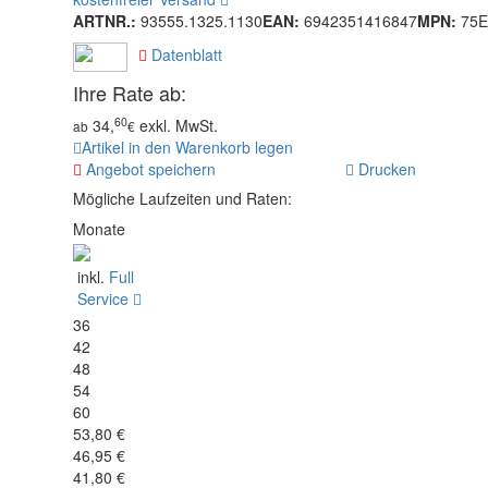
ARTNR.:
93555.1325.1130
EAN:
6942351416847
MPN:
75E
Datenblatt
Ihre Rate ab:
60
34,
exkl. MwSt.
ab
€
Artikel in den Warenkorb legen
Angebot speichern
Drucken
Mögliche Laufzeiten und Raten:
Monate
inkl.
Full
Service
36
42
48
54
60
53,80 €
46,95 €
41,80 €