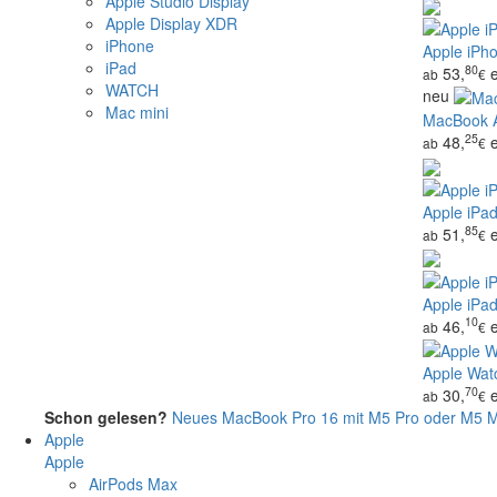
Apple Studio Display
Apple Display XDR
iPhone
Apple iPho
iPad
80
53,
ab
€
WATCH
neu
Mac mini
MacBook Ai
25
48,
ab
€
Apple iPad
85
51,
ab
€
Apple iPad
10
46,
ab
€
Apple Watc
70
30,
ab
€
Schon gelesen?
Neues MacBook Pro 16 mit M5 Pro oder M5 Ma
Apple
Apple
AirPods Max