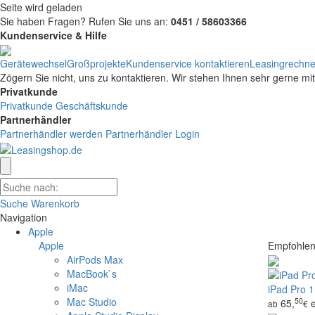
Seite wird geladen
Sie haben Fragen?
Rufen Sie uns an:
0451 / 58603366
Kundenservice & Hilfe
Gerätewechsel
Großprojekte
Kundenservice kontaktieren
Leasingrechne
Zögern Sie nicht, uns zu kontaktieren. Wir stehen Ihnen sehr gerne mi
Privatkunde
Privatkunde
Geschäftskunde
Partnerhändler
Partnerhändler werden
Partnerhändler Login
Suche
Warenkorb
Navigation
Apple
Apple
Empfohlen
AirPods Max
MacBook`s
iMac
iPad Pro 1
Mac Studio
50
65,
ab
€