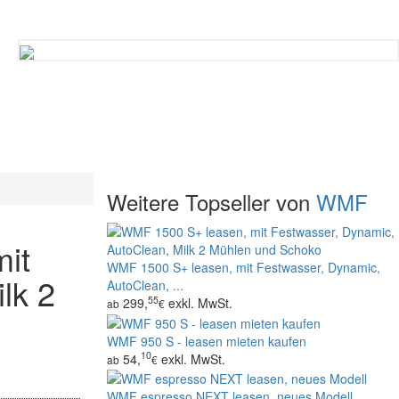
Weitere Topseller von
WMF
it
WMF 1500 S+ leasen, mit Festwasser, Dynamic,
lk 2
AutoClean, ...
55
299,
exkl. MwSt.
ab
€
WMF 950 S - leasen mieten kaufen
10
54,
exkl. MwSt.
ab
€
WMF espresso NEXT leasen, neues Modell