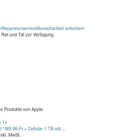
r
Reparaturservice
Wunschartikel anfordern
t Rat und Tat zur Verfügung.
e Produkte von Apple
1" M5 Wi‑Fi + Cellular 1 TB mit ...
exkl. MwSt.