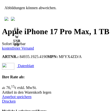
Abbildungen können abweichen.
Apple iPhone 17 Pro Max, 1 TB
4.5-
42
W
USB
Sofort lieferbar
PD
kostenfreier Versand
ARTNR.:
84935.1925.4190
MPN:
MFYX4ZD/A
Datenblatt
Ihre Rate ab:
15
76,
exkl. MwSt.
ab
€
Artikel in den Warenkorb legen
Angebot speichern
Drucken
Mögliche Laufzeiten und Raten: