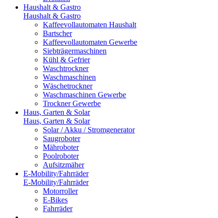
Haushalt & Gastro
Haushalt & Gastro
Kaffeevollautomaten Haushalt
Bartscher
Kaffeevollautomaten Gewerbe
Siebträgermaschinen
Kühl & Gefrier
Waschtrockner
Waschmaschinen
Wäschetrockner
Waschmaschinen Gewerbe
Trockner Gewerbe
Haus, Garten & Solar
Haus, Garten & Solar
Solar / Akku / Stromgenerator
Saugroboter
Mähroboter
Poolroboter
Aufsitzmäher
E-Mobility/Fahrräder
E-Mobility/Fahrräder
Motorroller
E-Bikes
Fahrräder