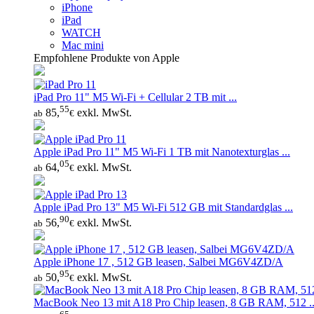
iPhone
iPad
WATCH
Mac mini
Empfohlene Produkte von Apple
iPad Pro 11" M5 Wi‑Fi + Cellular 2 TB mit ...
55
85,
exkl. MwSt.
ab
€
Apple iPad Pro 11" M5 Wi‑Fi 1 TB mit Nanotexturglas ...
05
64,
exkl. MwSt.
ab
€
Apple iPad Pro 13" M5 Wi‑Fi 512 GB mit Standardglas ...
90
56,
exkl. MwSt.
ab
€
Apple iPhone 17 , 512 GB leasen, Salbei MG6V4ZD/A
95
50,
exkl. MwSt.
ab
€
MacBook Neo 13 mit A18 Pro Chip leasen, 8 GB RAM, 512 ..