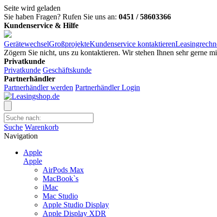
Seite wird geladen
Sie haben Fragen?
Rufen Sie uns an:
0451 / 58603366
Kundenservice & Hilfe
Gerätewechsel
Großprojekte
Kundenservice kontaktieren
Leasingrechn
Zögern Sie nicht, uns zu kontaktieren. Wir stehen Ihnen sehr gerne m
Privatkunde
Privatkunde
Geschäftskunde
Partnerhändler
Partnerhändler werden
Partnerhändler Login
Suche
Warenkorb
Navigation
Apple
Apple
AirPods Max
MacBook`s
iMac
Mac Studio
Apple Studio Display
Apple Display XDR