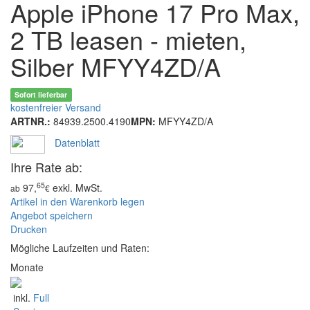
Apple iPhone 17 Pro Max,
4.5-
42
2 TB leasen - mieten,
W
USB
Silber MFYY4ZD/A
PD
Sofort lieferbar
kostenfreier Versand
ARTNR.:
84939.2500.4190
MPN:
MFYY4ZD/A
Datenblatt
Ihre Rate ab:
65
97,
exkl. MwSt.
ab
€
Artikel in den Warenkorb legen
Angebot speichern
Drucken
Mögliche Laufzeiten und Raten:
Monate
inkl.
Full