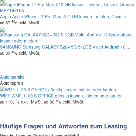
Apple
Apple iPhone 17 Pro Max, 512 GB leasen - mieten, Cosmic ...
80
67,
exkl. MwSt.
ab
€
SAMSUNG
Samsung GALAXY S26+ 5G 512GB Violet Android 16 ...
40
39,
exkl. MwSt.
ab
€
Aktionsartikel
Aktionspreis
WMF
WMF 1100 S OFFICE günstig leasen, mieten oder kaufen
10
10
110,
exkl. MwSt.
86,
exkl. MwSt.
ab
€
ab
€
Häufige Fragen und Antworten zum Leasing
Was ist Leasing für privat & gewerblich?