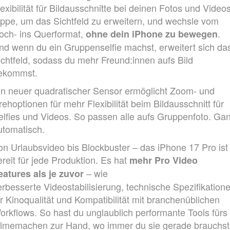
exibilität für Bild­aus­schnitte bei deinen Fotos und Videos
ippe, um das Sichtfeld zu erweitern, und wechsle vom
och- ins Querformat,
.
ohne dein iPhone zu bewegen
nd wenn du ein Gruppenselfie machst, erweitert sich da
ichtfeld, sodass du mehr Freund:innen aufs Bild
ekommst.
in neuer quadratischer Sensor ermöglicht Zoom‑ und
rehoptionen für mehr Flexibilität beim Bildausschnitt für
elfies und Videos. So passen alle aufs Gruppenfoto. Ga
utomatisch.
on Urlaubsvideo bis Blockbuster – das iPhone 17 Pro ist
ereit für jede Produktion. Es hat
mehr Pro Video
– wie
eatures als je zuvor
erbesserte Videostabilisierung, technische Spezifikation
ür Kinoqualität und Kompatibilität mit branchen­üblichen
orkflows. So hast du unglaublich performante Tools fürs
ilmemachen zur Hand, wo immer du sie gerade brauchst