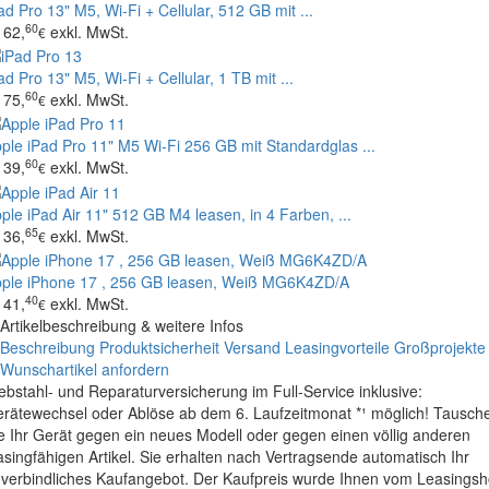
ad Pro 13" M5, Wi‑Fi + Cellular, 512 GB mit ...
60
62,
exkl. MwSt.
€
ad Pro 13" M5, Wi‑Fi + Cellular, 1 TB mit ...
60
75,
exkl. MwSt.
€
ple iPad Pro 11" M5 Wi‑Fi 256 GB mit Standardglas ...
60
39,
exkl. MwSt.
€
ple iPad Air 11" 512 GB M4 leasen, in 4 Farben, ...
65
36,
exkl. MwSt.
€
ple iPhone 17 , 256 GB leasen, Weiß MG6K4ZD/A
40
41,
exkl. MwSt.
€
Artikelbeschreibung & weitere Infos
Beschreibung
Produktsicherheit
Versand
Leasingvorteile
Großprojekte
Wunschartikel anfordern
ebstahl- und Reparaturversicherung im Full-Service inklusive:
rätewechsel oder Ablöse ab dem 6. Laufzeitmonat *¹ möglich! Tausch
e Ihr Gerät gegen ein neues Modell oder gegen einen völlig anderen
asingfähigen Artikel. Sie erhalten nach Vertragsende automatisch Ihr
verbindliches Kaufangebot. Der Kaufpreis wurde Ihnen vom Leasings