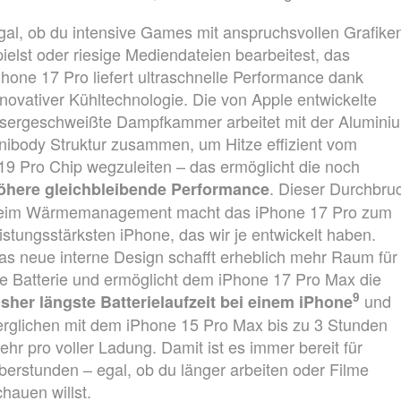
gal, ob du intensive Games mit anspruchsvollen Grafike
pielst oder riesige Mediendateien bearbeitest, das
Phone 17 Pro liefert ultraschnelle Performance dank
nnovativer Kühl­technologie. Die von Apple entwickelte
asergeschweißte Dampfkammer arbeitet mit der Alumini
nibody Struktur zusammen, um Hitze effizient vom
19 Pro Chip wegzuleiten – das ermöglicht die noch
. Dieser Durchbru
öhere gleichbleibende Performance
eim Wärme­management macht das iPhone 17 Pro zum
eistungs­stärksten iPhone, das wir je entwickelt haben.
as neue interne Design schafft erheblich mehr Raum für
ie Batterie und ermöglicht dem iPhone 17 Pro Max die
9
und
isher längste Batterielaufzeit bei einem iPhone
erglichen mit dem iPhone 15 Pro Max bis zu 3 Stunden
ehr pro voller Ladung. Damit ist es immer bereit für
berstunden – egal, ob du länger arbeiten oder Filme
chauen willst.