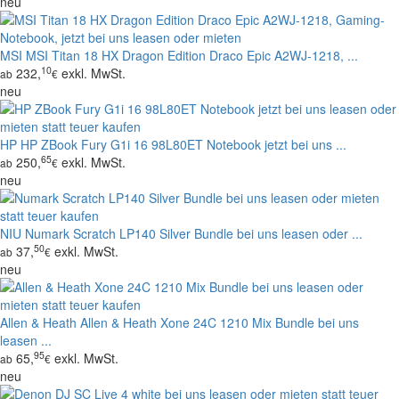
neu
MSI
MSI Titan 18 HX Dragon Edition Draco Epic A2WJ-1218, ...
10
232,
exkl. MwSt.
ab
€
neu
HP
HP ZBook Fury G1i 16 98L80ET Notebook jetzt bei uns ...
65
250,
exkl. MwSt.
ab
€
neu
NIU
Numark Scratch LP140 Silver Bundle bei uns leasen oder ...
50
37,
exkl. MwSt.
ab
€
neu
Allen & Heath
Allen & Heath Xone 24C 1210 Mix Bundle bei uns
leasen ...
95
65,
exkl. MwSt.
ab
€
neu