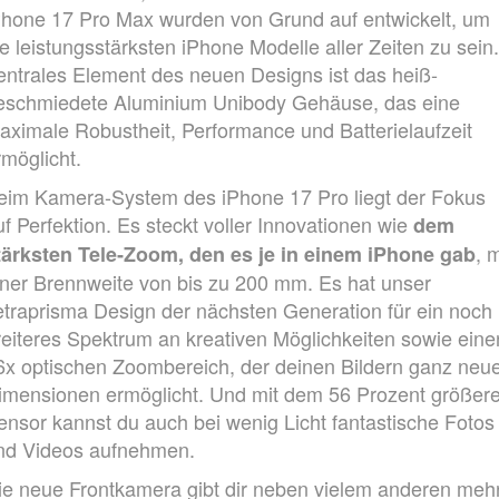
Phone 17 Pro Max wurden von Grund auf entwickelt, um
ie leistungs­stärksten iPhone Modelle aller Zeiten zu sein.
entrales Element des neuen Designs ist das heiß­
eschmiedete Aluminium Unibody Gehäuse, das eine
aximale Robustheit, Performance und Batterie­laufzeit
rmöglicht.
eim Kamera-System des iPhone 17 Pro liegt der Fokus
uf Perfektion. Es steckt voller Innovationen wie
dem
, m
tärksten Tele‑Zoom, den es je in einem iPhone gab
iner Brennweite von bis zu 200 mm. Es hat unser
etraprisma Design der nächsten Generation für ein noch
reiteres Spektrum an kreativen Möglich­keiten sowie eine
6x optischen Zoombereich, der deinen Bildern ganz neu
imensionen ermög­licht. Und mit dem 56 Prozent größer
ensor kannst du auch bei wenig Licht fantastische Fotos
nd Videos aufnehmen.
ie neue Frontkamera gibt dir neben vielem anderen meh