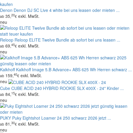
Denon
Denon DJ SC Live 4 white bei uns leasen oder mieten ...
20
35,
exkl. MwSt.
ab
€
neu
Reloop
Reloop ELITE Twelve Bundle ab sofort bei uns leasen ...
45
69,
exkl. MwSt.
ab
€
neu
Kalkhoff
Kalkhoff Image 5.B Advance+ ABS 625 Wh Herren schwarz ...
40
159,
exkl. MwSt.
ab
€
neu
Cube
CUBE ACID 240 HYBRID ROOKIE SLX 400X - 24" Kinder ...
15
84,
exkl. MwSt.
ab
€
neu
PUKY
Puky Eightshot Loamer 24 250 schwarz 2026 jetzt ...
30
81,
exkl. MwSt.
ab
€
neu