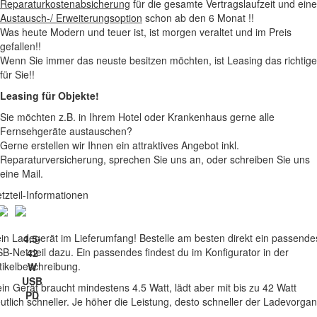
Reparaturkostenabsicherung
für die gesamte Vertragslaufzeit und eine
Austausch-/ Erweiterungsoption
schon ab den 6 Monat !!
Was heute Modern und teuer ist, ist morgen veraltet und im Preis
gefallen!!
Wenn Sie immer das neuste besitzen möchten, ist Leasing das richtige
für Sie!!
Leasing für Objekte!
Sie möchten z.B. in Ihrem Hotel oder Krankenhaus gerne alle
Fernsehgeräte austauschen?
Gerne erstellen wir Ihnen ein attraktives Angebot inkl.
Reparaturversicherung, sprechen Sie uns an, oder schreiben Sie uns
eine Mail.
tzteil-Informationen
in Ladegerät im Lieferumfang! Bestelle am besten direkt ein passende
4.5-
B-Netzteil dazu. Ein passendes findest du im Konfigurator in der
42
tikelbeschreibung.
W
USB
in Gerät braucht mindestens 4.5 Watt, lädt aber mit bis zu 42 Watt
PD
utlich schneller. Je höher die Leistung, desto schneller der Ladevorgan