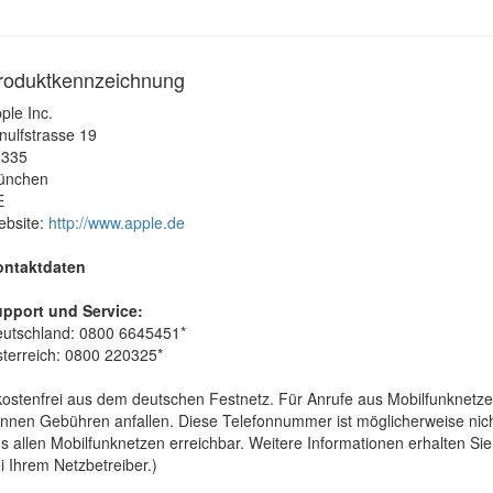
roduktkennzeichnung
ple Inc.
nulfstrasse 19
0335
ünchen
E
bsite:
http://www.apple.de
ontaktdaten
pport und Service:
utschland: 0800 6645451*
terreich: 0800 220325*
kostenfrei aus dem deutschen Festnetz. Für Anrufe aus Mobilfunknetz
nnen Gebühren anfallen. Diese Telefonnummer ist möglicherweise nic
s allen Mobilfunknetzen erreichbar. Weitere Informationen erhalten Sie
i Ihrem Netzbetreiber.)