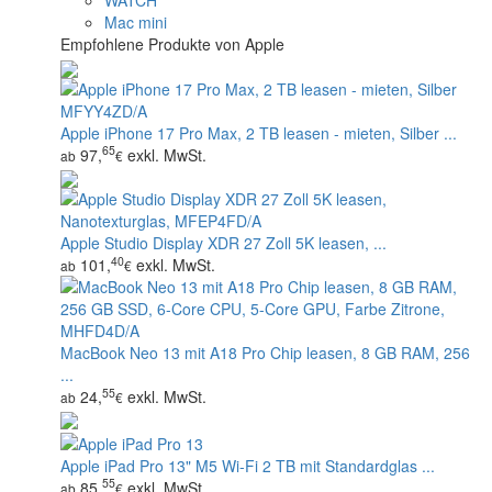
WATCH
Mac mini
Empfohlene Produkte von Apple
Apple iPhone 17 Pro Max, 2 TB leasen - mieten, Silber ...
65
97,
exkl. MwSt.
ab
€
Apple Studio Display XDR 27 Zoll 5K leasen, ...
40
101,
exkl. MwSt.
ab
€
MacBook Neo 13 mit A18 Pro Chip leasen, 8 GB RAM, 256
...
55
24,
exkl. MwSt.
ab
€
Apple iPad Pro 13" M5 Wi‑Fi 2 TB mit Standardglas ...
55
85,
exkl. MwSt.
ab
€